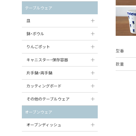
セット（ポット+カップ＆ソーサー）
クリーマー
ポットウォーマー
テーブルウェア
すべて見る
すべて見る
ピッチャー
皿
コーヒードリッパー
大皿（24cm〜）
鉢・ボウル
ティーバッグトレイ
中皿（18〜24cm）
大鉢（21cm〜）
りんごポット
型番
すべて見る
小皿（13〜18cm）
中鉢（16〜21cm）
りんごポット
キャニスター・保存容器
数量
豆皿（〜13cm）
小鉢（8〜16cm）
りんごポット小
キャニスター
片手鍋・両手鍋
丸皿
豆鉢（〜8cm）
すべて見る
つぼ
ソースパン（片手鍋）
カッティングボード
スープ皿
丸鉢・どんぶり・ボウル
はちみつポット
スープチュリーン
角型カッティングボード
その他のテーブルウェア
スクエア（角型）プレート
茶碗
パンプキンポット
キャセロール
丸型カッティングボード
調味料入れ
オーブンウェア
オーバルプレート
ウェイブボウル・スカラップ
ガーリックポット
すべて見る
すべて見る
グレイヴィーボート
オーブンディッシュ
ダルマプレート
角鉢
オニオンキャニスター
エッグカップ