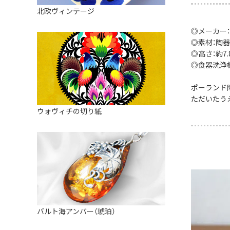
皿
アロマポット
北欧ヴィンテージ
ストレーナーボウル（水切り）
すべて見る
キャンドルインテリア
◎メーカー：
すべて見る
◎素材：陶器
バスケット
◎高さ：約7.8
装飾用タイル・プレート
◎食器洗浄
ミニチュア
ポーランド
ただいたう
天使さま
ウォヴィチの切り紙
置物
カードスタンド
マグネット
すべて見る
バルト海アンバー（琥珀）