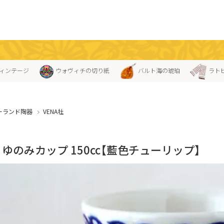
ィンテージ
ウォヴィチの切り紙
バルト海の琥珀
ラト
ーランド陶器
VENA社
A」ゆのみカップ 150cc【藍色チューリップ】