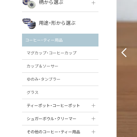
柄から選ぶ
VENA
ボレス
用途・形から選ぶ
ミレナ
VENA
その他のメーカー
コーヒー・ティー用品
ミレナ
マグカップ・コーヒーカップ
カップ＆ソーサー
ゆのみ・タンブラー
グラス
ティーポット・コーヒーポット
ティーポット
シュガーボウル・クリーマー
コーヒーポット
シュガーボウル
その他のコーヒー・ティー用品