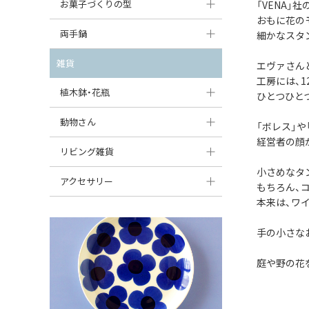
大型（24cm〜）
お菓子づくりの型
「VENA」
たまご型プレート
オーバルボウル
ガーリックキャニスター
おもに花の
アイスクリームカップ
中型（18〜24cm）
パウンド型
両手鍋
細かなスタ
ハート型プレート
ハートボウル
チーズレディ
ケーキスタンド
お一人用・小型（〜18cm）
マフィン型
変形プレート
チュリーン
雑貨
葉っぱ型ボウル
エヴァさん
チーズケース
カトラリー
工房には、
ラウンドオーブンディッシュ（丸型）
すべて見る
分割ディッシュ
キャセロール
植木鉢・花瓶
りんご型ボウル
ひとつひと
バターディッシュ
はしおき・カトラリーレスト
スクエアオーブンディッシュ
すべて見る
すべて見る
いちご型ボウル
植木鉢
動物さん
六角形ポット
「ボレス」
すべて見る
オーバルオーブンディッシュ
経営者の顔
星型ボウル
花瓶
フィギュア・置物
リビング雑貨
ボトル
すべて見る
小さめなタ
舟型ボウル
すべて見る
貯金箱
すべて見る
スツール
アクセサリー
もちろん、
スープカップ
本来は、ワ
小物入れ
時計
ビーズ
そば猪口・フリーカップ
花器
手の小さな
バス・洗面用品
ペンダントトップ
ココット
オーナメント
家具小物
庭や野の花
すべて見る
薬味入れ
クリーマー
小物入れ
ミキシングボウル