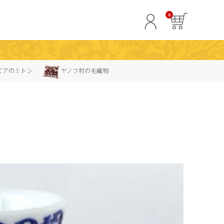
0
ビアのミトン
ヤノフ村の毛織物