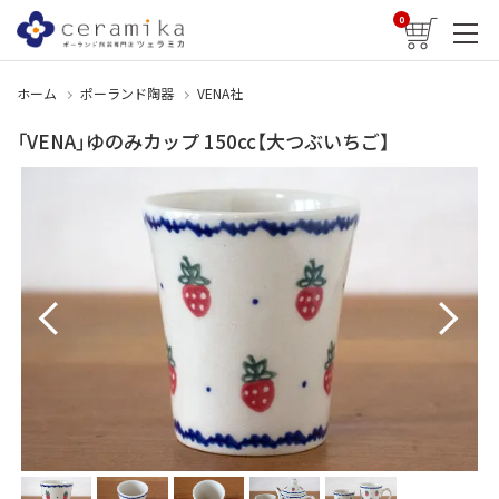
0
ホーム
ポーランド陶器
VENA社
「VENA」ゆのみカップ 150cc【大つぶいちご】