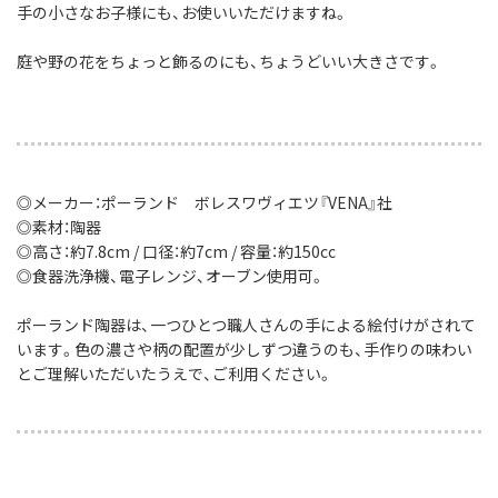
手の小さなお子様にも、お使いいただけますね。
庭や野の花をちょっと飾るのにも、ちょうどいい大きさです。
◎メーカー：ポーランド ボレスワヴィエツ『VENA』社
◎素材：陶器
◎高さ：約7.8cm / 口径：約7cm / 容量：約150cc
◎食器洗浄機、電子レンジ、オーブン使用可。
ポーランド陶器は、一つひとつ職人さんの手による絵付けがされて
います。色の濃さや柄の配置が少しずつ違うのも、手作りの味わい
とご理解いただいたうえで、ご利用ください。