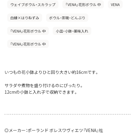
ウェイブボウル・スカラップ
「VENA」花形ボウル 中
VENA
白縁×はりねずみ
ボウル・茶碗・どんぶり
「VENA」花形ボウル 中
小皿・小鉢・薬味入れ
「VENA」花形ボウル 中
いつもの花小鉢よりひと回り大きい約16cmです。
サラダや煮物を盛り付けるのにぴったり。
12cmの小鉢と入れ子で収納できます。
◎メーカー：ポーランド ボレスワヴィエツ『VENA』社