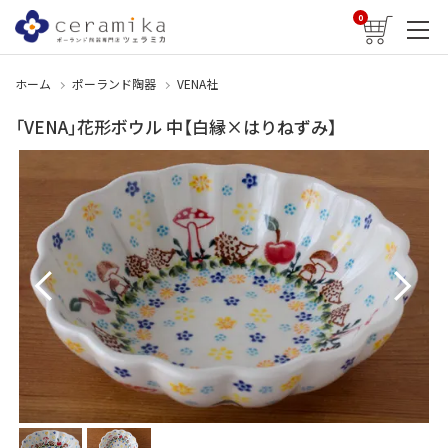
0
ホーム
ポーランド陶器
VENA社
「VENA」花形ボウル 中【白縁×はりねずみ】