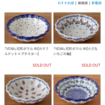
おすすめ順
| 価格順 |
新着順
「VENA」花形ボウル 中【カラフ
「VENA」花形ボウル 中【小さな
ルドット×プチスター】
いちごの輪】
SOLD OUT
SOLD OUT