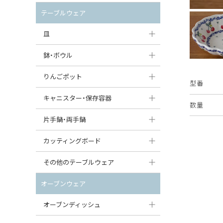
セット（ポット+カップ＆ソーサー）
クリーマー
ポットウォーマー
テーブルウェア
すべて見る
すべて見る
ピッチャー
皿
コーヒードリッパー
大皿（24cm〜）
鉢・ボウル
ティーバッグトレイ
中皿（18〜24cm）
大鉢（21cm〜）
りんごポット
型番
すべて見る
小皿（13〜18cm）
中鉢（16〜21cm）
りんごポット
キャニスター・保存容器
数量
豆皿（〜13cm）
小鉢（8〜16cm）
りんごポット小
キャニスター
片手鍋・両手鍋
丸皿
豆鉢（〜8cm）
すべて見る
つぼ
ソースパン（片手鍋）
カッティングボード
スープ皿
丸鉢・どんぶり・ボウル
はちみつポット
スープチュリーン
角型カッティングボード
その他のテーブルウェア
スクエア（角型）プレート
茶碗
パンプキンポット
キャセロール
丸型カッティングボード
調味料入れ
オーブンウェア
オーバルプレート
ウェイブボウル・スカラップ
ガーリックポット
すべて見る
すべて見る
グレイヴィーボート
オーブンディッシュ
ダルマプレート
角鉢
オニオンキャニスター
エッグカップ