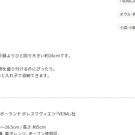
「VENA
ボウル・
小皿・小
小鉢よりひと回り大きい約16cmです。
物を盛り付けるのにぴったり。
小鉢と入れ子で収納できます。
ポーランド ボレスワヴィエツ『VENA』社
16.5cm / 高さ：約5cm
機、電子レンジ、オーブン使用可。