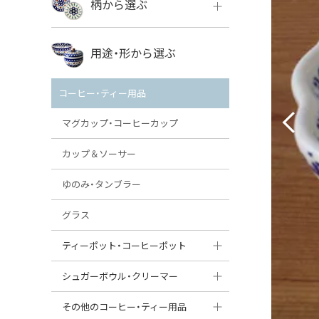
柄から選ぶ
VENA
ボレス
用途・形から選ぶ
ミレナ
VENA
その他のメーカー
コーヒー・ティー用品
ミレナ
マグカップ・コーヒーカップ
カップ＆ソーサー
ゆのみ・タンブラー
グラス
ティーポット・コーヒーポット
ティーポット
シュガーボウル・クリーマー
コーヒーポット
シュガーボウル
その他のコーヒー・ティー用品