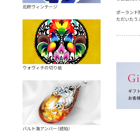
皿
アロマポット
北欧ヴィンテージ
ストレーナーボウル（水切り）
ポーランド
すべて見る
キャンドルインテリア
ただいたう
すべて見る
バスケット
装飾用タイル・プレート
ミニチュア
天使さま
ウォヴィチの切り紙
置物
カードスタンド
マグネット
すべて見る
バルト海アンバー（琥珀）