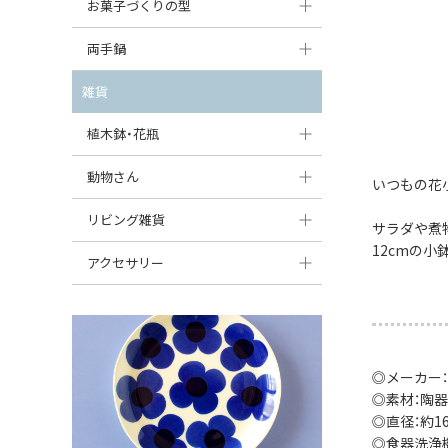
大型（24cm〜）
お菓子づくりの型
たまご型プレート
オーバルボウル
ガーリックキャニスター
アイスクリームカップ
中型（18〜24cm）
パウンド型
両手鍋
ハート型プレート
ハートボウル
チーズレディ
ケーキスタンド
お一人用・小型（〜18cm）
マフィン型
変形プレート
チュリーン
雑貨
葉っぱ型ボウル
チーズケース
カトラリー
ラウンドオーブンディッシュ（丸型）
すべて見る
分割ディッシュ
キャセロール
植木鉢・花瓶
りんご型ボウル
バターディッシュ
はしおき・カトラリーレスト
スクエアオーブンディッシュ
すべて見る
すべて見る
いちご型ボウル
植木鉢
動物さん
六角形ポット
いつもの花
すべて見る
オーバルオーブンディッシュ
星型ボウル
花瓶
フィギュア・置物
リビング雑貨
ボトル
サラダや煮
すべて見る
12cmの
舟型ボウル
すべて見る
貯金箱
すべて見る
スツール
アクセサリー
スープカップ
小物入れ
時計
ビーズ
そば猪口・フリーカップ
花器
バス・洗面用品
ペンダントトップ
ココット
オーナメント
◎メーカー：
家具小物
すべて見る
◎素材：陶器
薬味入れ
クリーマー
小物入れ
◎直径：約16〜
◎食器洗浄
ミキシングボウル