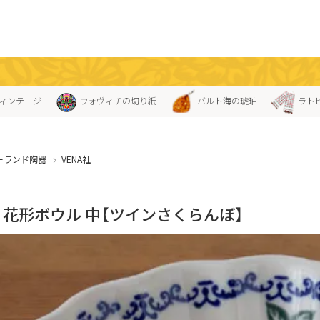
ィンテージ
ウォヴィチの切り紙
バルト海の琥珀
ラト
ーランド陶器
VENA社
A」花形ボウル 中【ツインさくらんぼ】