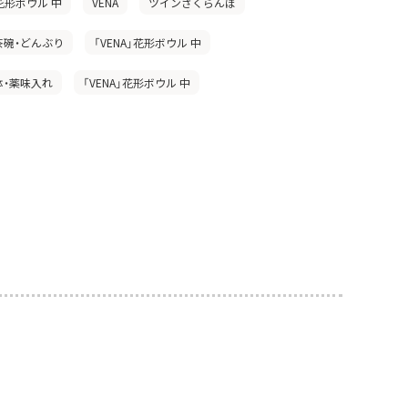
」花形ボウル 中
VENA
ツインさくらんぼ
茶碗・どんぶり
「VENA」花形ボウル 中
鉢・薬味入れ
「VENA」花形ボウル 中