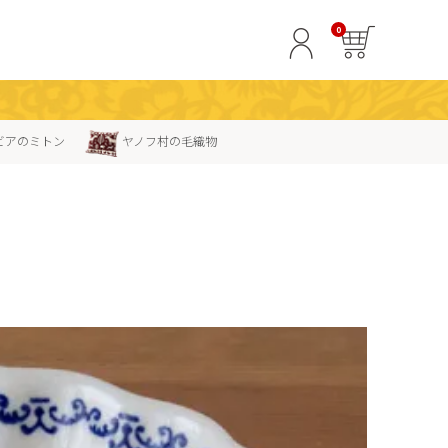
0
ビアのミトン
ヤノフ村の毛織物