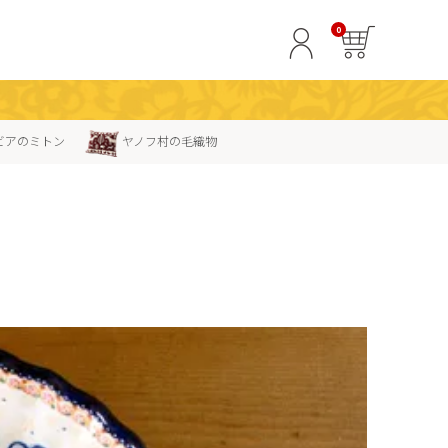
0
ビアのミトン
ヤノフ村の毛織物