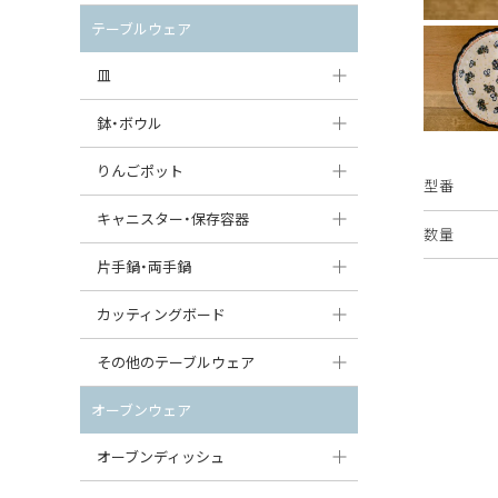
セット（ポット+カップ＆ソーサー）
クリーマー
ポットウォーマー
テーブルウェア
すべて見る
すべて見る
ピッチャー
皿
コーヒードリッパー
大皿（24cm〜）
鉢・ボウル
ティーバッグトレイ
中皿（18〜24cm）
大鉢（21cm〜）
りんごポット
型番
すべて見る
小皿（13〜18cm）
中鉢（16〜21cm）
りんごポット
キャニスター・保存容器
数量
豆皿（〜13cm）
小鉢（8〜16cm）
りんごポット小
キャニスター
片手鍋・両手鍋
丸皿
豆鉢（〜8cm）
すべて見る
つぼ
ソースパン（片手鍋）
カッティングボード
スープ皿
丸鉢・どんぶり・ボウル
はちみつポット
スープチュリーン
角型カッティングボード
その他のテーブルウェア
スクエア（角型）プレート
茶碗
パンプキンポット
キャセロール
丸型カッティングボード
調味料入れ
オーブンウェア
オーバルプレート
ウェイブボウル・スカラップ
ガーリックポット
すべて見る
すべて見る
グレイヴィーボート
オーブンディッシュ
ダルマプレート
角鉢
オニオンキャニスター
エッグカップ