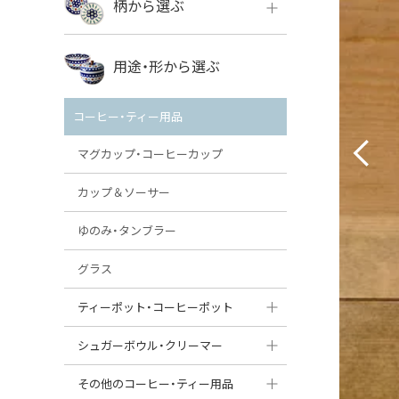
柄から選ぶ
VENA
ボレス
用途・形から選ぶ
ミレナ
VENA
その他のメーカー
コーヒー・ティー用品
ミレナ
マグカップ・コーヒーカップ
カップ＆ソーサー
ゆのみ・タンブラー
グラス
ティーポット・コーヒーポット
ティーポット
シュガーボウル・クリーマー
コーヒーポット
シュガーボウル
その他のコーヒー・ティー用品