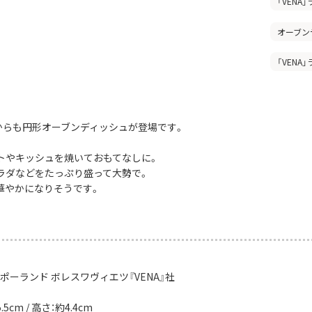
「VEN
オーブン
「VEN
社からも円形オーブンディッシュが登場です。
トやキッシュを焼いておもてなしに。
ラダなどをたっぷり盛って大勢で。
華やかになりそうです。
ポーランド ボレスワヴィエツ『VENA』社
5cm / 高さ：約4.4cm