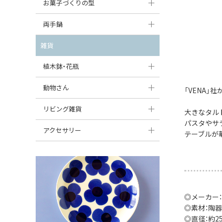
大型（24cm〜）
お菓子づくりの型
たまご型プレート
オーバルボウル
ガーリックキャニスター
アイスクリームカップ
中型（18〜24cm）
パウンド型
両手鍋
ハート型プレート
ハートボウル
チーズレディ
ケーキスタンド
お一人用・小型（〜18cm）
マフィン型
変形プレート
チュリーン
雑貨
葉っぱ型ボウル
チーズケース
カトラリー
ラウンドオーブンディッシュ（丸型）
すべて見る
分割ディッシュ
キャセロール
植木鉢・花瓶
りんご型ボウル
バターディッシュ
はしおき・カトラリーレスト
スクエアオーブンディッシュ
すべて見る
すべて見る
いちご型ボウル
植木鉢
動物さん
六角形ポット
「VENA」
すべて見る
オーバルオーブンディッシュ
星型ボウル
花瓶
フィギュア・置物
リビング雑貨
ボトル
大きなタル
すべて見る
パスタやサ
舟型ボウル
すべて見る
貯金箱
すべて見る
スツール
アクセサリー
テーブルが
スープカップ
小物入れ
時計
ビーズ
そば猪口・フリーカップ
花器
バス・洗面用品
ペンダントトップ
ココット
オーナメント
家具小物
すべて見る
◎メーカー：
薬味入れ
クリーマー
小物入れ
◎素材：陶器
◎直径：約25.
ミキシングボウル