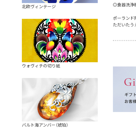
皿
アロマポット
◎食器洗浄
北欧ヴィンテージ
ストレーナーボウル（水切り）
すべて見る
キャンドルインテリア
ポーランド
すべて見る
ただいたう
バスケット
装飾用タイル・プレート
ミニチュア
天使さま
ウォヴィチの切り紙
置物
カードスタンド
マグネット
すべて見る
バルト海アンバー（琥珀）