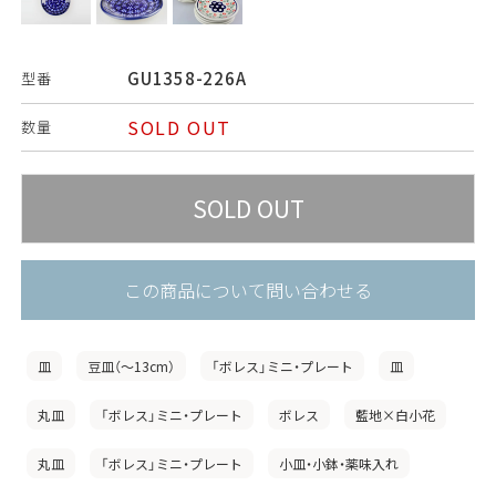
GU1358-226A
型番
SOLD OUT
数量
この商品について問い合わせる
皿
豆皿（〜13cm）
「ボレス」ミニ・プレート
皿
丸皿
「ボレス」ミニ・プレート
ボレス
藍地×白小花
丸皿
「ボレス」ミニ・プレート
小皿・小鉢・薬味入れ