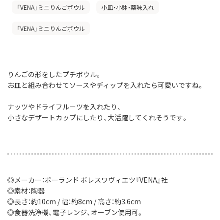
「VENA」ミニりんごボウル
小皿・小鉢・薬味入れ
「VENA」ミニりんごボウル
りんごの形をしたプチボウル。
お皿と組み合わせてソースやディップを入れたら可愛いですね。
ナッツやドライフルーツを入れたり、
小さなデザートカップにしたり、大活躍してくれそうです。
◎メーカー：ポーランド ボレスワヴィエツ『VENA』社
◎素材：陶器
◎長さ：約10cm / 幅：約8cm / 高さ：約3.6cm
◎食器洗浄機、電子レンジ、オーブン使用可。