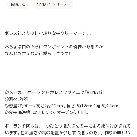
動物さん
「VENA」牛クリーマー
ボレス社より少し小ぶりな牛クリーマーです。
おちょぼ口のふちにワンポイントの模様があるのが
なんとも言えない可愛らしさです！
◎メーカー：ポーランド ボレスワヴィエツ『VENA』社
◎素材：陶器
◎容量：約90cc / 高さ：約7.2cm / 長さ：約12cm / 幅：約4.4cm
◎食器洗浄機、電子レンジ、オーブン使用可。
ポーランド陶器は、一つひとつ職人さんの手による絵付けがされて
います。色の濃さや柄の配置が少しずつ違うのも、手作りの味わい