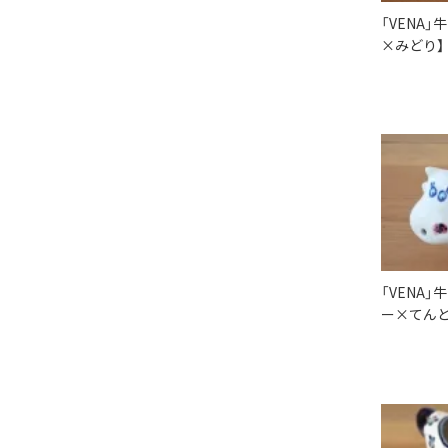
「VENA
×みどり】
「VENA
ー×てんと