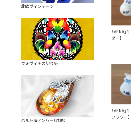
皿
アロマポット
北欧ヴィンテージ
ストレーナーボウル（水切り）
すべて見る
キャンドルインテリア
すべて見る
バスケット
「VENA
装飾用タイル・プレート
ダー】
ミニチュア
天使さま
ウォヴィチの切り紙
置物
カードスタンド
マグネット
すべて見る
「VENA
フラワー】
バルト海アンバー（琥珀）