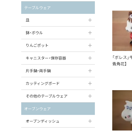
セット（ポット+カップ＆ソーサー）
クリーマー
ポットウォーマー
テーブルウェア
すべて見る
すべて見る
ピッチャー
皿
コーヒードリッパー
大皿（24cm〜）
鉢・ボウル
ティーバッグトレイ
中皿（18〜24cm）
大鉢（21cm〜）
りんごポット
すべて見る
小皿（13〜18cm）
中鉢（16〜21cm）
「ボレス」
りんごポット
キャニスター・保存容器
青角花】
豆皿（〜13cm）
小鉢（8〜16cm）
りんごポット小
キャニスター
片手鍋・両手鍋
丸皿
豆鉢（〜8cm）
すべて見る
つぼ
ソースパン（片手鍋）
カッティングボード
スープ皿
丸鉢・どんぶり・ボウル
はちみつポット
スープチュリーン
角型カッティングボード
その他のテーブルウェア
スクエア（角型）プレート
茶碗
パンプキンポット
キャセロール
丸型カッティングボード
調味料入れ
オーブンウェア
オーバルプレート
ウェイブボウル・スカラップ
ガーリックポット
すべて見る
すべて見る
グレイヴィーボート
オーブンディッシュ
ダルマプレート
角鉢
オニオンキャニスター
エッグカップ