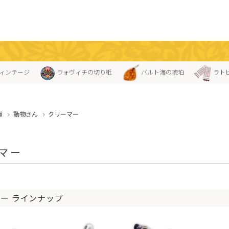
ィンテージ
ウォヴィチの切り紙
バルト海の琥珀
ラト
貨
動物さん
クリーマー
マー
ー ラインナップ