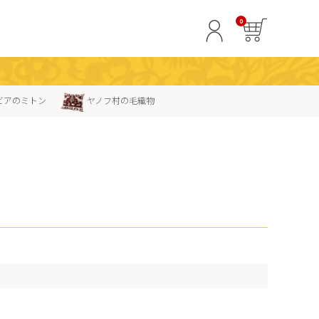
0
ビアのミトン
ヤノフ村の毛織物