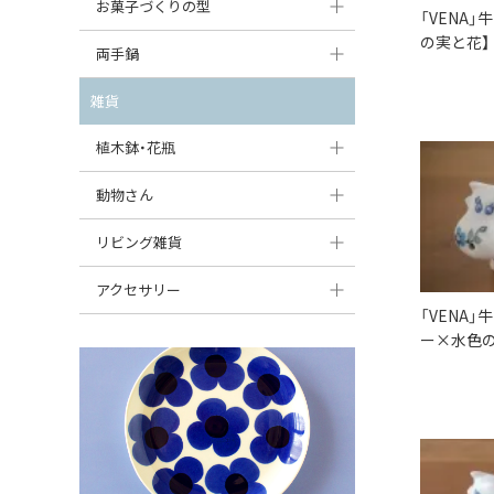
大型（24cm〜）
お菓子づくりの型
たまご型プレート
「VENA
オーバルボウル
ガーリックキャニスター
アイスクリームカップ
の実と花】
中型（18〜24cm）
パウンド型
両手鍋
ハート型プレート
ハートボウル
チーズレディ
ケーキスタンド
お一人用・小型（〜18cm）
マフィン型
変形プレート
チュリーン
雑貨
葉っぱ型ボウル
チーズケース
カトラリー
ラウンドオーブンディッシュ（丸型）
すべて見る
分割ディッシュ
キャセロール
植木鉢・花瓶
りんご型ボウル
バターディッシュ
はしおき・カトラリーレスト
スクエアオーブンディッシュ
すべて見る
すべて見る
いちご型ボウル
植木鉢
動物さん
六角形ポット
すべて見る
オーバルオーブンディッシュ
星型ボウル
花瓶
フィギュア・置物
リビング雑貨
ボトル
すべて見る
舟型ボウル
すべて見る
貯金箱
すべて見る
スツール
アクセサリー
「VENA
スープカップ
小物入れ
時計
ビーズ
ー×水色の
そば猪口・フリーカップ
花器
バス・洗面用品
ペンダントトップ
ココット
オーナメント
家具小物
すべて見る
薬味入れ
クリーマー
小物入れ
ミキシングボウル