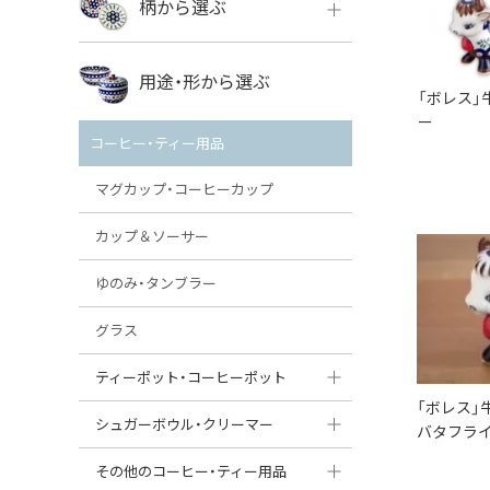
柄から選ぶ
VENA
ボレス
用途・形から選ぶ
ミレナ
「ボレス」
VENA
ー
その他のメーカー
コーヒー・ティー用品
ミレナ
マグカップ・コーヒーカップ
カップ＆ソーサー
ゆのみ・タンブラー
グラス
ティーポット・コーヒーポット
「ボレス」
ティーポット
シュガーボウル・クリーマー
バタフライ
コーヒーポット
シュガーボウル
その他のコーヒー・ティー用品