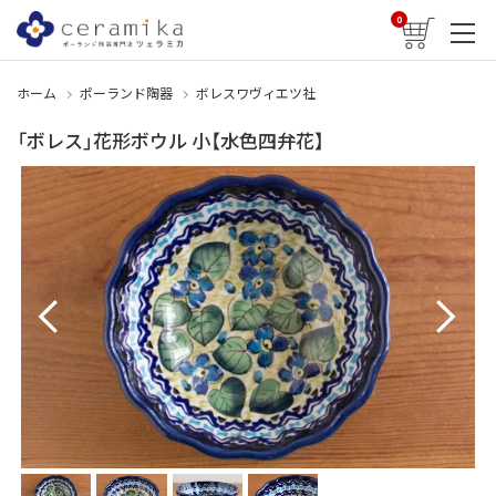
0
ホーム
ポーランド陶器
ボレスワヴィエツ社
「ボレス」花形ボウル 小【水色四弁花】