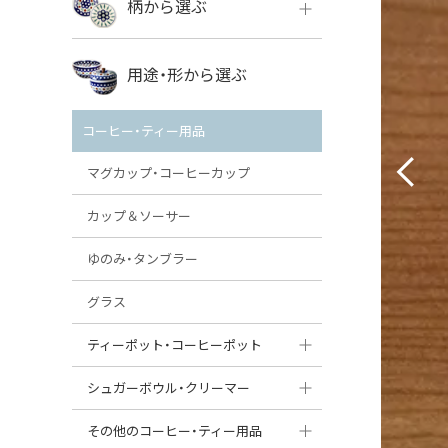
柄から選ぶ
VENA
ボレス
用途・形から選ぶ
ミレナ
VENA
その他のメーカー
コーヒー・ティー用品
ミレナ
マグカップ・コーヒーカップ
カップ＆ソーサー
ゆのみ・タンブラー
グラス
ティーポット・コーヒーポット
ティーポット
シュガーボウル・クリーマー
コーヒーポット
シュガーボウル
その他のコーヒー・ティー用品