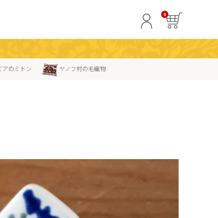
0
ビアのミトン
ヤノフ村の毛織物