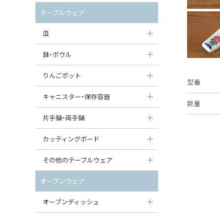
セット（ポット+カップ＆ソーサー）
クリーマー
ポットウォーマー
テーブルウェア
すべて見る
すべて見る
ピッチャー
皿
コーヒードリッパー
大皿（24cm〜）
鉢・ボウル
ティーバッグトレイ
中皿（18〜24cm）
大鉢（21cm〜）
りんごポット
型番
すべて見る
小皿（13〜18cm）
中鉢（16〜21cm）
りんごポット
キャニスター・保存容器
数量
豆皿（〜13cm）
小鉢（8〜16cm）
りんごポット小
キャニスター
片手鍋・両手鍋
丸皿
豆鉢（〜8cm）
すべて見る
つぼ
ソースパン（片手鍋）
カッティングボード
スープ皿
丸鉢・どんぶり・ボウル
はちみつポット
スープチュリーン
角型カッティングボード
その他のテーブルウェア
スクエア（角型）プレート
茶碗
パンプキンポット
キャセロール
丸型カッティングボード
調味料入れ
オーブンウェア
オーバルプレート
ウェイブボウル・スカラップ
ガーリックポット
すべて見る
すべて見る
グレイヴィーボート
オーブンディッシュ
ダルマプレート
角鉢
オニオンキャニスター
エッグカップ