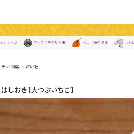
ィンテージ
ウォヴィチの切り紙
バルト海の琥珀
ラト
ーランド陶器
VENA社
A」はしおき【大つぶいちご】