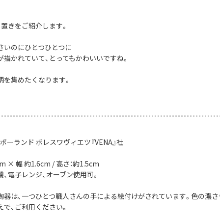
し置きをご紹介します。
さいのにひとつひとつに
が描かれていて、とってもかわいいですね。
柄を集めたくなります。
ポーランド ボレスワヴィエツ『VENA』社
 × 幅 約1.6cm / 高さ：約1.5cm
機、電子レンジ、オーブン使用可。
陶器は、一つひとつ職人さんの手による絵付けがされています。色の濃さ
えで、ご利用ください。