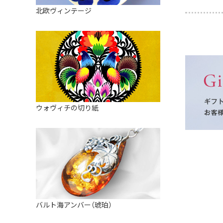
皿
アロマポット
北欧ヴィンテージ
ストレーナーボウル（水切り）
すべて見る
キャンドルインテリア
すべて見る
バスケット
装飾用タイル・プレート
ミニチュア
天使さま
ウォヴィチの切り紙
置物
カードスタンド
マグネット
すべて見る
バルト海アンバー（琥珀）