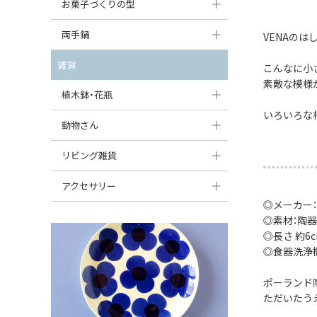
大型（24cm〜）
お菓子づくりの型
たまご型プレート
オーバルボウル
ガーリックキャニスター
アイスクリームカップ
中型（18〜24cm）
パウンド型
両手鍋
ハート型プレート
VENAのは
ハートボウル
チーズレディ
ケーキスタンド
お一人用・小型（〜18cm）
マフィン型
変形プレート
チュリーン
雑貨
葉っぱ型ボウル
こんなに小
チーズケース
カトラリー
素敵な模様
ラウンドオーブンディッシュ（丸型）
すべて見る
分割ディッシュ
キャセロール
植木鉢・花瓶
りんご型ボウル
バターディッシュ
はしおき・カトラリーレスト
スクエアオーブンディッシュ
いろいろな
すべて見る
すべて見る
いちご型ボウル
植木鉢
動物さん
六角形ポット
すべて見る
オーバルオーブンディッシュ
星型ボウル
花瓶
フィギュア・置物
リビング雑貨
ボトル
すべて見る
舟型ボウル
すべて見る
貯金箱
すべて見る
スツール
アクセサリー
◎メーカー：
スープカップ
小物入れ
時計
ビーズ
◎素材：陶器
そば猪口・フリーカップ
◎長さ 約6cm
花器
バス・洗面用品
ペンダントトップ
◎食器洗浄
ココット
オーナメント
家具小物
すべて見る
ポーランド
薬味入れ
クリーマー
小物入れ
ただいたう
ミキシングボウル