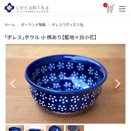
0
ホーム
ポーランド陶器
ボレスワヴィエツ社
「ボレス」ボウル 小 柄あり【藍地×白小花】