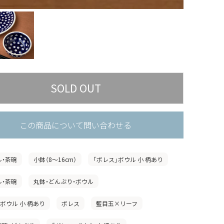
この商品について問い合わせる
ル・茶碗
小鉢（8〜16cm）
「ボレス」ボウル 小 柄あり
ル・茶碗
丸鉢・どんぶり・ボウル
ボウル 小 柄あり
ボレス
藍目玉×リーフ