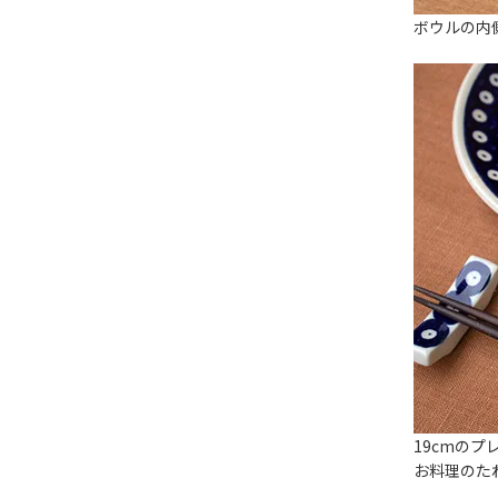
ボウルの内
19cmのプ
お料理のた