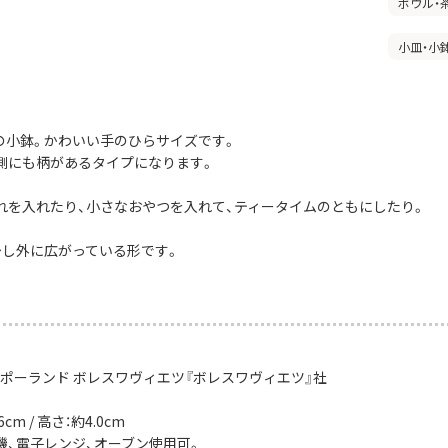
ボウル・
小皿・小
mの小鉢。かわいい手のひらサイズです。
側にも柄があるタイプになります。
れを入れたり、小さなおやつを入れて、ティータイムのともにしたり。
少し外に広がっている形です。
：ポーランド ボレスワヴィエツ『ボレスワヴィエツ』社
cm / 高さ：約4.0cm
機、電子レンジ、オーブン使用可。