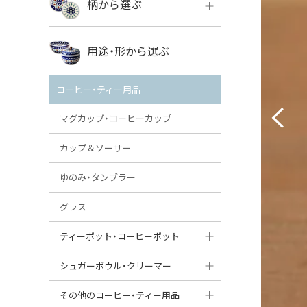
柄から選ぶ
VENA
ボレス
用途・形から選ぶ
ミレナ
VENA
その他のメーカー
コーヒー・ティー用品
ミレナ
マグカップ・コーヒーカップ
カップ＆ソーサー
ゆのみ・タンブラー
グラス
ティーポット・コーヒーポット
ティーポット
シュガーボウル・クリーマー
コーヒーポット
シュガーボウル
その他のコーヒー・ティー用品