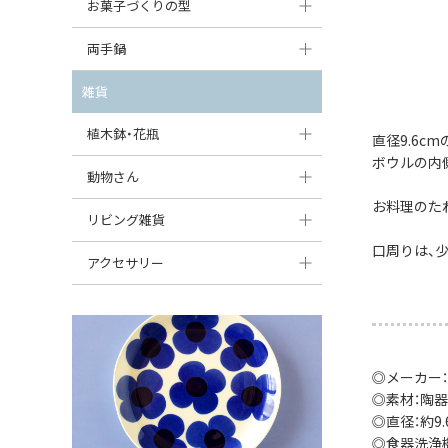
大型（24cm〜）
お菓子づくりの型
たまご型プレート
オーバルボウル
ガーリックキャニスター
アイスクリームカップ
中型（18〜24cm）
パウンド型
両手鍋
ハート型プレート
ハートボウル
チーズレディ
ケーキスタンド
お一人用・小型（〜18cm）
マフィン型
変形プレート
チュリーン
雑貨
葉っぱ型ボウル
チーズケース
カトラリー
ラウンドオーブンディッシュ（丸型）
すべて見る
分割ディッシュ
キャセロール
植木鉢・花瓶
りんご型ボウル
直径9.6c
バターディッシュ
はしおき・カトラリーレスト
スクエアオーブンディッシュ
ボウルの内
すべて見る
すべて見る
いちご型ボウル
植木鉢
動物さん
六角形ポット
すべて見る
オーバルオーブンディッシュ
お料理のた
星型ボウル
花瓶
フィギュア・置物
リビング雑貨
ボトル
すべて見る
口周りは、
舟型ボウル
すべて見る
貯金箱
すべて見る
スツール
アクセサリー
スープカップ
小物入れ
時計
ビーズ
そば猪口・フリーカップ
花器
バス・洗面用品
ペンダントトップ
ココット
オーナメント
◎メーカー
家具小物
すべて見る
◎素材：陶器
薬味入れ
クリーマー
小物入れ
◎直径：約9.6
◎食器洗浄
ミキシングボウル