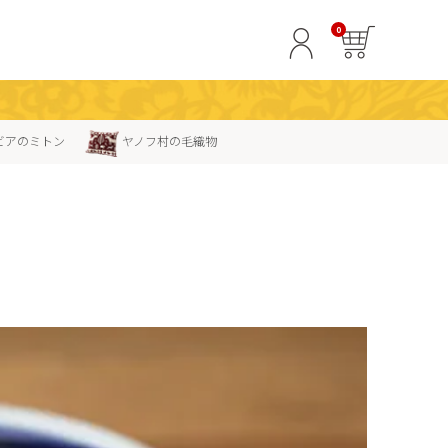
0
ビアのミトン
ヤノフ村の毛織物