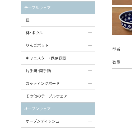
セット（ポット+カップ＆ソーサー）
クリーマー
ポットウォーマー
テーブルウェア
すべて見る
すべて見る
ピッチャー
皿
コーヒードリッパー
大皿（24cm〜）
鉢・ボウル
ティーバッグトレイ
中皿（18〜24cm）
大鉢（21cm〜）
りんごポット
型番
すべて見る
小皿（13〜18cm）
中鉢（16〜21cm）
りんごポット
キャニスター・保存容器
数量
豆皿（〜13cm）
小鉢（8〜16cm）
りんごポット小
キャニスター
片手鍋・両手鍋
丸皿
豆鉢（〜8cm）
すべて見る
つぼ
ソースパン（片手鍋）
カッティングボード
スープ皿
丸鉢・どんぶり・ボウル
はちみつポット
スープチュリーン
角型カッティングボード
その他のテーブルウェア
スクエア（角型）プレート
茶碗
パンプキンポット
キャセロール
丸型カッティングボード
調味料入れ
オーブンウェア
オーバルプレート
ウェイブボウル・スカラップ
ガーリックポット
すべて見る
すべて見る
グレイヴィーボート
オーブンディッシュ
ダルマプレート
角鉢
オニオンキャニスター
エッグカップ