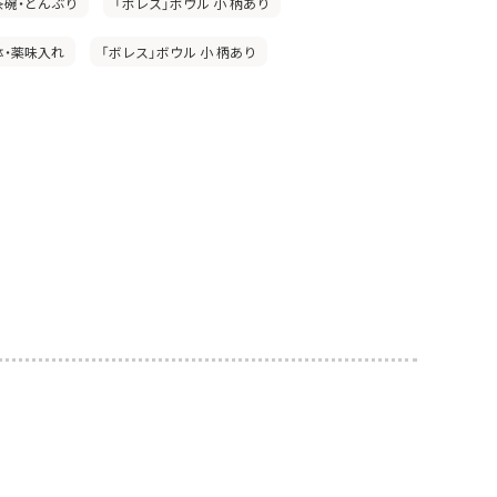
茶碗・どんぶり
「ボレス」ボウル 小 柄あり
鉢・薬味入れ
「ボレス」ボウル 小 柄あり