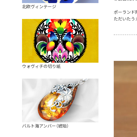
皿
アロマポット
北欧ヴィンテージ
ストレーナーボウル（水切り）
ポーランド
すべて見る
キャンドルインテリア
ただいたう
すべて見る
バスケット
装飾用タイル・プレート
ミニチュア
天使さま
ウォヴィチの切り紙
置物
カードスタンド
マグネット
すべて見る
バルト海アンバー（琥珀）