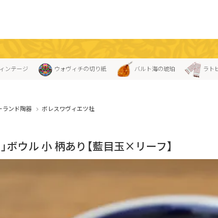
ィンテージ
ウォヴィチの切り紙
バルト海の琥珀
ラト
ーランド陶器
ボレスワヴィエツ社
」ボウル 小 柄あり【藍目玉×リーフ】