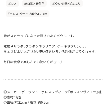
ボレス
緑目玉×青角花
ボウル・茶碗・どんぶり
「ボレス」ウェイブボウル21cm
縁がスカラップになった深さのあるボウルです。
煮物やサラダ、グラタンやラザニア、ケーキやプリン。。。
ちょうどよい大きさが、使い道をいろいろ想像させてくれます。
毎日の食卓で楽しんでお使いください♪
◎メーカー：ポーランド ボレスワヴィエツ『ボレスワヴィエツ』社
◎素材：陶器
◎直径：約21cm / 高さ：約6.5cm