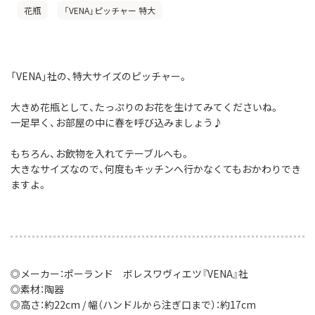
花瓶
「VENA」ピッチャー 特大
「VENA」社の、特大サイズのピッチャー。
大きめ花瓶として、たっぷりのお花を生けてみてくださいね。
一足早く、お部屋の中に春を呼び込みましょう♪
もちろん、お飲物を入れてテーブルへも。
大きなサイズなので、何度もキッチンへ行かなくてもおかわりでき
ますよ。
◎メーカー：ポーランド ボレスワヴィエツ『VENA』社
◎素材：陶器
◎高さ：約22cm / 幅（ハンドルから注ぎ口まで）：約17cm