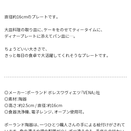
直径約16cmのプレートです。
大皿料理の取り皿に、ケーキをのせてティータイムに、
ディナープレートに添えてパン皿に…。
ちょうどいい大きさで、
きっと毎日の食卓で大活躍してくれそうなプレートです。
◎メーカー：ポーランド ボレスワヴィエツ『VENA』社
◎素材：陶器
◎高さ：約2.5cm / 直径：約16cm
◎食器洗浄機、電子レンジ、オーブン使用可。
ポーランド陶器は、一つひとつ職人さんの手による絵付けがされて