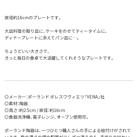
直径約16cmのプレートです。
大皿料理の取り皿に、ケーキをのせてティータイムに、
ディナープレートに添えてパン皿に…。
ちょうどいい大きさで、
きっと毎日の食卓で大活躍してくれそうなプレートです。
◎メーカー：ポーランド ボレスワヴィエツ『VENA』社
◎素材：陶器
◎高さ：約2.5cm / 直径：約16cm
◎食器洗浄機、電子レンジ、オーブン使用可。
ポーランド陶器は、一つひとつ職人さんの手による絵付けがされて