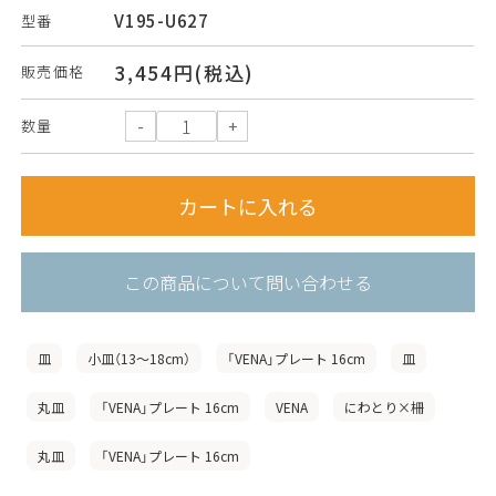
V195-U627
型番
3,454円(税込)
販売価格
数量
この商品について問い合わせる
皿
小皿（13〜18cm）
「VENA」プレート 16cm
皿
丸皿
「VENA」プレート 16cm
VENA
にわとり×柵
丸皿
「VENA」プレート 16cm