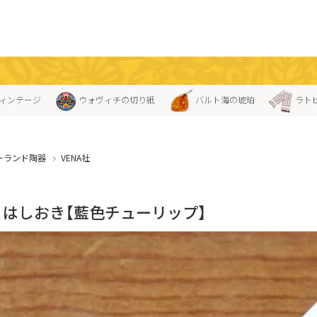
ィンテージ
ウォヴィチの切り紙
バルト海の琥珀
ラト
ーランド陶器
VENA社
A」はしおき【藍色チューリップ】