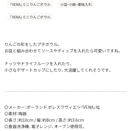
「VENA」ミニりんごボウル
小皿・小鉢・薬味入れ
「VENA」ミニりんごボウル
りんごの形をしたプチボウル。
お皿と組み合わせてソースやディップを入れたら可愛いですね。
ナッツやドライフルーツを入れたり、
小さなデザートカップにしたり、大活躍してくれそうです。
◎メーカー：ポーランド ボレスワヴィエツ『VENA』社
◎素材：陶器
◎長さ：約10cm / 幅：約8cm / 高さ：約3.6cm
◎食器洗浄機、電子レンジ、オーブン使用可。