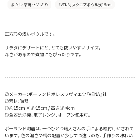
ボウル・茶碗・どんぶり
「VENA」スクエアボウル浅15cm
正方形の浅いボウルです。
サラダにデザートにと、とても使いやすいサイズ。
深さがあるので煮物にもぴったりです。
◎メーカー：ポーランド ボレスワヴィエツ『VENA』社
◎素材：陶器
◎約15cm × 約15cm / 高さ：約4cm
◎食器洗浄機、電子レンジ、オーブン使用可。
ポーランド陶器は、一つひとつ職人さんの手による絵付けがされて
います。色の濃さや柄の配置が少しずつ違うのも、手作りの味わい