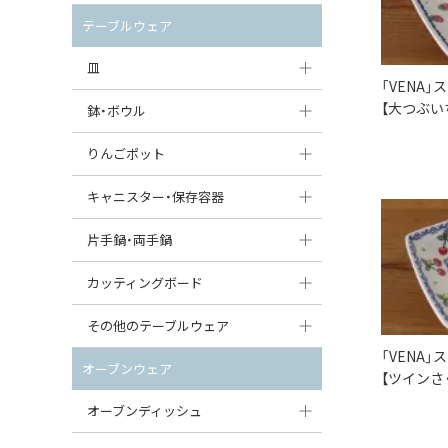
セット（ポット+カップ＆ソーサー）
クリーマー
ポットウォーマー
テーブルウェア
すべて見る
すべて見る
ピッチャー
皿
「VENA」
コーヒードリッパー
【大つぶい
大皿（24cm〜）
鉢・ボウル
ティーバッグトレイ
中皿（18〜24cm）
大鉢（21cm〜）
りんごポット
すべて見る
小皿（13〜18cm）
中鉢（16〜21cm）
りんごポット
キャニスター・保存容器
豆皿（〜13cm）
小鉢（8〜16cm）
りんごポット小
キャニスター
片手鍋・両手鍋
丸皿
豆鉢（〜8cm）
すべて見る
つぼ
ソースパン（片手鍋）
カッティングボード
スープ皿
丸鉢・どんぶり・ボウル
はちみつポット
スープチュリーン
角型カッティングボード
その他のテーブルウェア
スクエア（角型）プレート
茶碗
パンプキンポット
「VENA」
キャセロール
丸型カッティングボード
調味料入れ
オーブンウェア
【ツインさ
オーバルプレート
ウェイブボウル・スカラップ
ガーリックポット
すべて見る
すべて見る
グレイヴィーボート
オーブンディッシュ
ダルマプレート
角鉢
オニオンキャニスター
エッグカップ