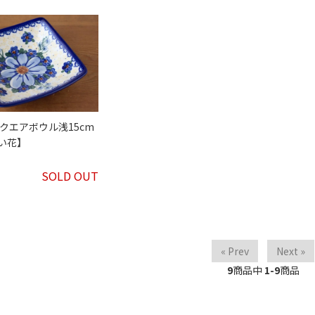
スクエアボウル浅15cm
い花】
SOLD OUT
« Prev
Next »
9
商品中
1-9
商品