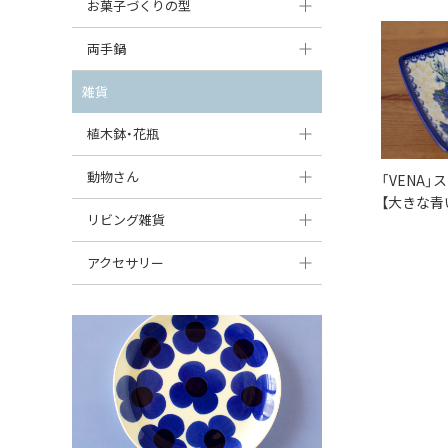
大型（24cm〜）
お菓子づくりの型
たまご型プレート
オーバルボウル
ガーリックキャニスター
アイスクリームカップ
中型（18〜24cm）
パウンド型
両手鍋
ハート型プレート
ハートボウル
チーズレディ
ケーキスタンド
お一人用・小型（〜18cm）
マフィン型
変形プレート
チュリーン
雑貨
葉っぱ型ボウル
チーズケース
カトラリー
ラウンドオーブンディッシュ（丸型）
すべて見る
分割ディッシュ
キャセロール
植木鉢・花瓶
りんご型ボウル
バターディッシュ
はしおき・カトラリーレスト
スクエアオーブンディッシュ
すべて見る
すべて見る
いちご型ボウル
植木鉢
動物さん
「VENA」
六角形ポット
すべて見る
オーバルオーブンディッシュ
【大きな青
星型ボウル
花瓶
フィギュア・置物
リビング雑貨
ボトル
すべて見る
舟型ボウル
すべて見る
貯金箱
すべて見る
スツール
アクセサリー
スープカップ
小物入れ
時計
ビーズ
そば猪口・フリーカップ
花器
バス・洗面用品
ペンダントトップ
ココット
オーナメント
家具小物
すべて見る
薬味入れ
クリーマー
小物入れ
ミキシングボウル