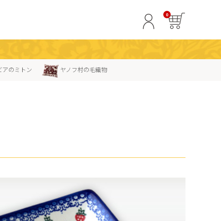
0
ビアのミトン
ヤノフ村の毛織物