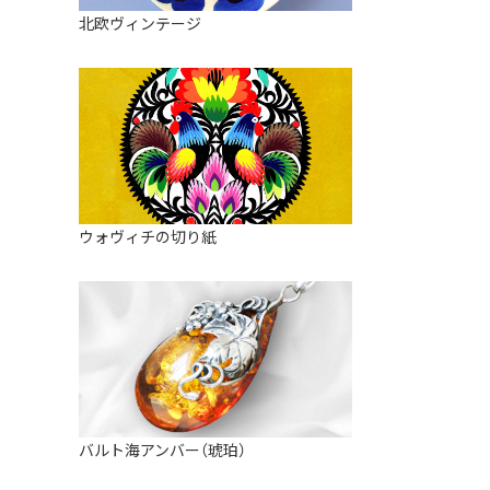
皿
アロマポット
北欧ヴィンテージ
ストレーナーボウル（水切り）
すべて見る
キャンドルインテリア
すべて見る
バスケット
装飾用タイル・プレート
ミニチュア
天使さま
ウォヴィチの切り紙
置物
カードスタンド
マグネット
すべて見る
バルト海アンバー（琥珀）