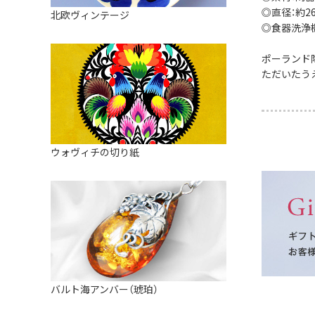
皿
アロマポット
◎直径：約26.
北欧ヴィンテージ
ストレーナーボウル（水切り）
◎食器洗浄
すべて見る
キャンドルインテリア
すべて見る
ポーランド
バスケット
ただいたう
装飾用タイル・プレート
ミニチュア
天使さま
ウォヴィチの切り紙
置物
カードスタンド
マグネット
すべて見る
バルト海アンバー（琥珀）