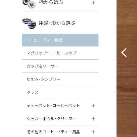
柄から選ぶ
VENA
ボレス
用途・形から選ぶ
ミレナ
VENA
その他のメーカー
コーヒー・ティー用品
ミレナ
マグカップ・コーヒーカップ
カップ＆ソーサー
ゆのみ・タンブラー
グラス
ティーポット・コーヒーポット
ティーポット
シュガーボウル・クリーマー
コーヒーポット
シュガーボウル
その他のコーヒー・ティー用品