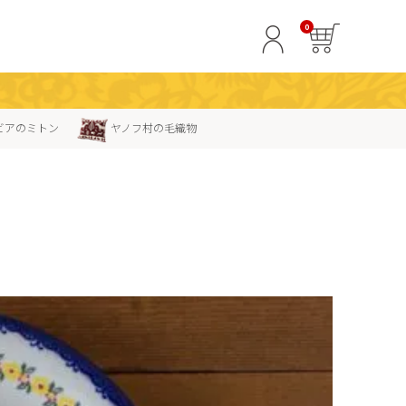
0
ビアのミトン
ヤノフ村の毛織物