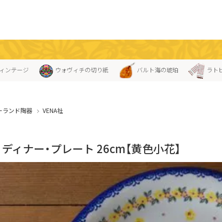
ィンテージ
ウォヴィチの切り紙
バルト海の琥珀
ラト
ーランド陶器
VENA社
A」ディナー・プレート 26cm【黄色小花】