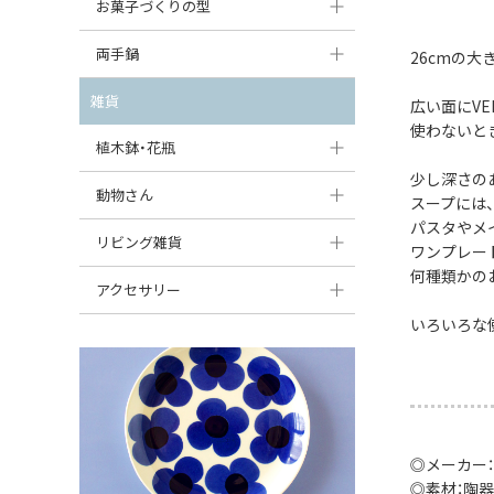
大型（24cm〜）
お菓子づくりの型
たまご型プレート
オーバルボウル
ガーリックキャニスター
アイスクリームカップ
中型（18〜24cm）
パウンド型
両手鍋
ハート型プレート
26cmの大
ハートボウル
チーズレディ
ケーキスタンド
お一人用・小型（〜18cm）
マフィン型
変形プレート
チュリーン
雑貨
葉っぱ型ボウル
広い面にV
チーズケース
カトラリー
使わないと
ラウンドオーブンディッシュ（丸型）
すべて見る
分割ディッシュ
キャセロール
植木鉢・花瓶
りんご型ボウル
バターディッシュ
はしおき・カトラリーレスト
スクエアオーブンディッシュ
少し深さの
すべて見る
すべて見る
いちご型ボウル
植木鉢
動物さん
六角形ポット
スープには
すべて見る
オーバルオーブンディッシュ
パスタやメ
星型ボウル
花瓶
フィギュア・置物
リビング雑貨
ボトル
ワンプレー
すべて見る
何種類かの
舟型ボウル
すべて見る
貯金箱
すべて見る
スツール
アクセサリー
スープカップ
いろいろな
小物入れ
時計
ビーズ
そば猪口・フリーカップ
花器
バス・洗面用品
ペンダントトップ
ココット
オーナメント
家具小物
すべて見る
薬味入れ
クリーマー
小物入れ
◎メーカー：
◎素材：陶器
ミキシングボウル