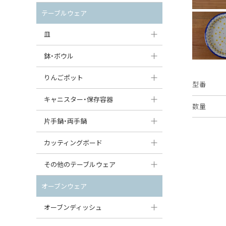
セット（ポット+カップ＆ソーサー）
クリーマー
ポットウォーマー
テーブルウェア
すべて見る
すべて見る
ピッチャー
皿
コーヒードリッパー
大皿（24cm〜）
鉢・ボウル
ティーバッグトレイ
中皿（18〜24cm）
大鉢（21cm〜）
りんごポット
型番
すべて見る
小皿（13〜18cm）
中鉢（16〜21cm）
りんごポット
キャニスター・保存容器
数量
豆皿（〜13cm）
小鉢（8〜16cm）
りんごポット小
キャニスター
片手鍋・両手鍋
丸皿
豆鉢（〜8cm）
すべて見る
つぼ
ソースパン（片手鍋）
カッティングボード
スープ皿
丸鉢・どんぶり・ボウル
はちみつポット
スープチュリーン
角型カッティングボード
その他のテーブルウェア
スクエア（角型）プレート
茶碗
パンプキンポット
キャセロール
丸型カッティングボード
調味料入れ
オーブンウェア
オーバルプレート
ウェイブボウル・スカラップ
ガーリックポット
すべて見る
すべて見る
グレイヴィーボート
オーブンディッシュ
ダルマプレート
角鉢
オニオンキャニスター
エッグカップ