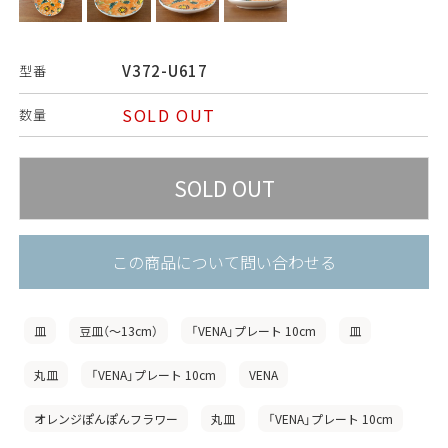
V372-U617
型番
SOLD OUT
数量
この商品について問い合わせる
皿
豆皿（〜13cm）
「VENA」プレート 10cm
皿
丸皿
「VENA」プレート 10cm
VENA
オレンジぽんぽんフラワー
丸皿
「VENA」プレート 10cm