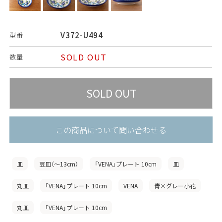
V372-U494
型番
SOLD OUT
数量
この商品について問い合わせる
皿
豆皿（〜13cm）
「VENA」プレート 10cm
皿
丸皿
「VENA」プレート 10cm
VENA
青×グレー小花
丸皿
「VENA」プレート 10cm