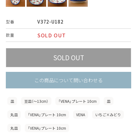
V372-U182
型番
SOLD OUT
数量
この商品について問い合わせる
皿
豆皿（〜13cm）
「VENA」プレート 10cm
皿
丸皿
「VENA」プレート 10cm
VENA
いちご×みどり
丸皿
「VENA」プレート 10cm