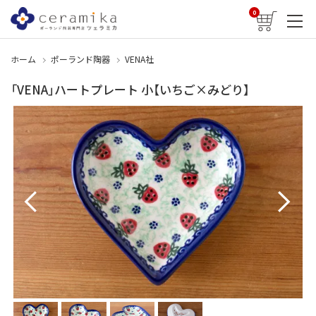
0
ホーム
ポーランド陶器
VENA社
「VENA」ハートプレート 小【いちご×みどり】