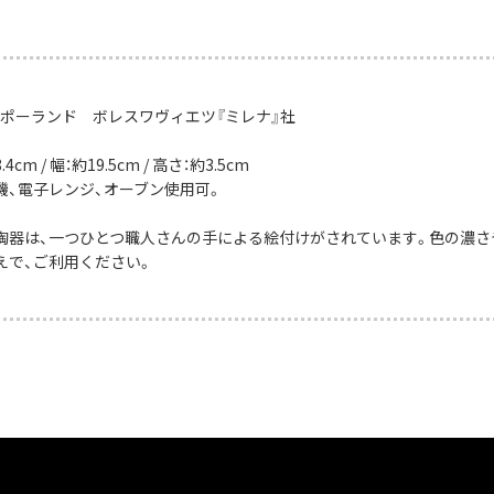
：ポーランド ボレスワヴィエツ『ミレナ』社
4cm / 幅：約19.5cm / 高さ：約3.5cm
機、電子レンジ、オーブン使用可。
陶器は、一つひとつ職人さんの手による絵付けがされています。色の濃さ
えで、ご利用ください。