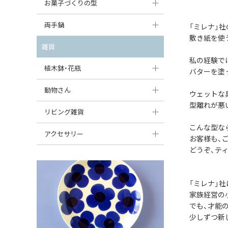
大型（24cm〜）
お菓子づくりの型
たまご型プレート
オーバルボウル
ガーリックキャニスター
アイスクリームカップ
中型（18〜24cm）
パウンド型
両手鍋
ハート型プレート
「ミレナ」
ハートボウル
チーズレディ
敷き紙を使
ケーキスタンド
お一人用・小型（〜18cm）
マフィン型
変形プレート
チュリーン
雑貨
葉っぱ型ボウル
チーズケース
カトラリー
私の経験で
ラウンドオーブンディッシュ（丸型）
すべて見る
分割ディッシュ
キャセロール
植木鉢・花瓶
りんご型ボウル
バターを塗
バターディッシュ
はしおき・カトラリーレスト
スクエアオーブンディッシュ
すべて見る
すべて見る
いちご型ボウル
植木鉢
動物さん
六角形ポット
ウェットな
すべて見る
オーバルオーブンディッシュ
型離れが悪
星型ボウル
花瓶
フィギュア・置物
リビング雑貨
ボトル
すべて見る
こんな型な
舟型ボウル
すべて見る
貯金箱
すべて見る
スツール
アクセサリー
お客様も、ご
スープカップ
どうぞ、テ
小物入れ
時計
ビーズ
そば猪口・フリーカップ
花器
バス・洗面用品
ペンダントトップ
「ミレナ」
ココット
オーナメント
家具小物
家族経営の
すべて見る
でも、才能
薬味入れ
クリーマー
小物入れ
少しずつ新
ミキシングボウル