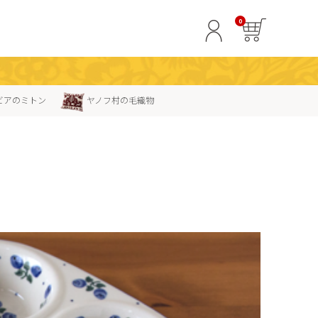
0
ビアのミトン
ヤノフ村の毛織物