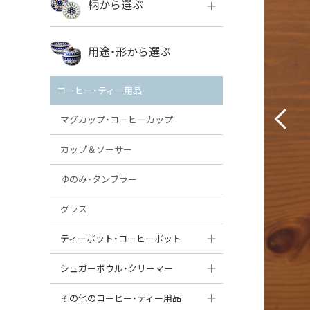
柄から選ぶ
VENA
ボレス
用途・形から選ぶ
ミレナ
VENA
その他のメーカー
コーヒー・ティー用品
ミレナ
マグカップ・コーヒーカップ
カップ＆ソーサー
ゆのみ・タンブラー
グラス
ティーポット・コーヒーポット
ティーポット
シュガーボウル・クリーマー
コーヒーポット
シュガーボウル
その他のコーヒー・ティー用品