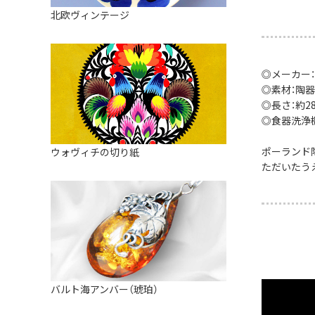
皿
アロマポット
北欧ヴィンテージ
ストレーナーボウル（水切り）
すべて見る
キャンドルインテリア
すべて見る
バスケット
◎メーカー
装飾用タイル・プレート
◎素材：陶器
◎長さ：約28.
ミニチュア
◎食器洗浄
天使さま
ポーランド
ウォヴィチの切り紙
ただいたう
置物
カードスタンド
マグネット
すべて見る
バルト海アンバー（琥珀）