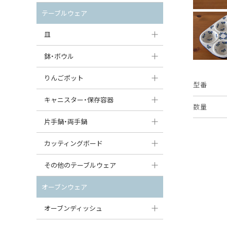
セット（ポット+カップ＆ソーサー）
クリーマー
ポットウォーマー
テーブルウェア
すべて見る
すべて見る
ピッチャー
皿
コーヒードリッパー
大皿（24cm〜）
鉢・ボウル
ティーバッグトレイ
中皿（18〜24cm）
大鉢（21cm〜）
りんごポット
型番
すべて見る
小皿（13〜18cm）
中鉢（16〜21cm）
りんごポット
キャニスター・保存容器
数量
豆皿（〜13cm）
小鉢（8〜16cm）
りんごポット小
キャニスター
片手鍋・両手鍋
丸皿
豆鉢（〜8cm）
すべて見る
つぼ
ソースパン（片手鍋）
カッティングボード
スープ皿
丸鉢・どんぶり・ボウル
はちみつポット
スープチュリーン
角型カッティングボード
その他のテーブルウェア
スクエア（角型）プレート
茶碗
パンプキンポット
キャセロール
丸型カッティングボード
調味料入れ
オーブンウェア
オーバルプレート
ウェイブボウル・スカラップ
ガーリックポット
すべて見る
すべて見る
グレイヴィーボート
オーブンディッシュ
ダルマプレート
角鉢
オニオンキャニスター
エッグカップ