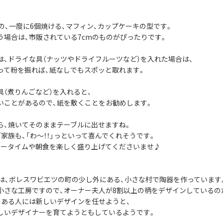
社の、一度に6個焼ける、マフィン、カップケーキの型です。
う場合は、市販されている7cmのものがぴったりです。
は、ドライな具（ナッツやドライフルーツなど）を入れた場合は、
って粉を振れば、紙なしでもスポッと取れます。
具（煮りんごなど）を入れると、
いことがあるので、紙を敷くことをお勧めします。
ら、焼いてそのままテーブルに出せますね。
家族も、「わ～！！」っといって喜んでくれそうです。
ィータイムや朝食を楽しく盛り上げてくださいませ♪
社は、ボレスワビエツの町の少し外にある、小さな村で陶器を作っています
小さな工房ですので、オーナー夫人が8割以上の柄をデザインしているの
のある人には新しいデザインを任せようと、
しいデザイナーを育てようともしているようです。