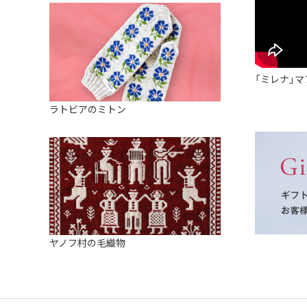
「ミレナ」マ
ラトビアのミトン
ヤノフ村の毛織物