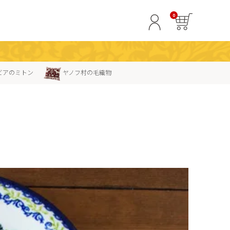
0
ビアのミトン
ヤノフ村の毛織物