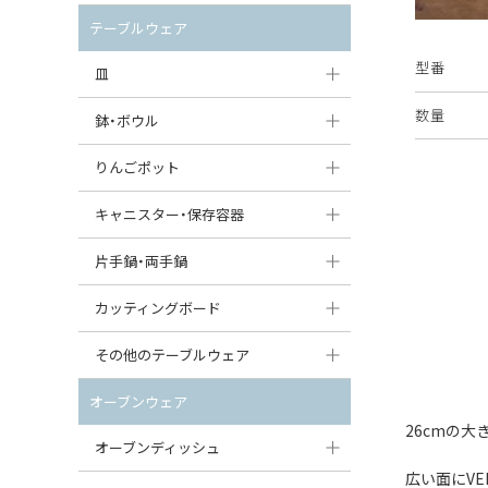
セット（ポット+カップ＆ソーサー）
クリーマー
ポットウォーマー
テーブルウェア
すべて見る
すべて見る
型番
ピッチャー
皿
コーヒードリッパー
数量
大皿（24cm〜）
鉢・ボウル
ティーバッグトレイ
中皿（18〜24cm）
大鉢（21cm〜）
りんごポット
すべて見る
小皿（13〜18cm）
中鉢（16〜21cm）
りんごポット
キャニスター・保存容器
豆皿（〜13cm）
小鉢（8〜16cm）
りんごポット小
キャニスター
片手鍋・両手鍋
丸皿
豆鉢（〜8cm）
すべて見る
つぼ
ソースパン（片手鍋）
カッティングボード
スープ皿
丸鉢・どんぶり・ボウル
はちみつポット
スープチュリーン
角型カッティングボード
その他のテーブルウェア
スクエア（角型）プレート
茶碗
パンプキンポット
キャセロール
丸型カッティングボード
調味料入れ
オーブンウェア
オーバルプレート
ウェイブボウル・スカラップ
ガーリックポット
26cmの大
すべて見る
すべて見る
グレイヴィーボート
オーブンディッシュ
ダルマプレート
角鉢
オニオンキャニスター
広い面にV
エッグカップ