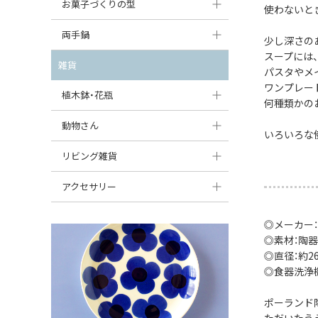
大型（24cm〜）
お菓子づくりの型
たまご型プレート
使わないと
オーバルボウル
ガーリックキャニスター
アイスクリームカップ
中型（18〜24cm）
パウンド型
両手鍋
ハート型プレート
ハートボウル
少し深さの
チーズレディ
ケーキスタンド
スープには
お一人用・小型（〜18cm）
マフィン型
変形プレート
チュリーン
雑貨
葉っぱ型ボウル
パスタやメ
チーズケース
カトラリー
ラウンドオーブンディッシュ（丸型）
ワンプレー
すべて見る
分割ディッシュ
キャセロール
植木鉢・花瓶
りんご型ボウル
バターディッシュ
何種類かの
はしおき・カトラリーレスト
スクエアオーブンディッシュ
すべて見る
すべて見る
いちご型ボウル
植木鉢
動物さん
六角形ポット
いろいろな
すべて見る
オーバルオーブンディッシュ
星型ボウル
花瓶
フィギュア・置物
リビング雑貨
ボトル
すべて見る
舟型ボウル
すべて見る
貯金箱
すべて見る
スツール
アクセサリー
スープカップ
小物入れ
時計
ビーズ
◎メーカー：
そば猪口・フリーカップ
花器
◎素材：陶器
バス・洗面用品
ペンダントトップ
◎直径：約26.
ココット
オーナメント
家具小物
◎食器洗浄
すべて見る
薬味入れ
クリーマー
小物入れ
ポーランド
ミキシングボウル