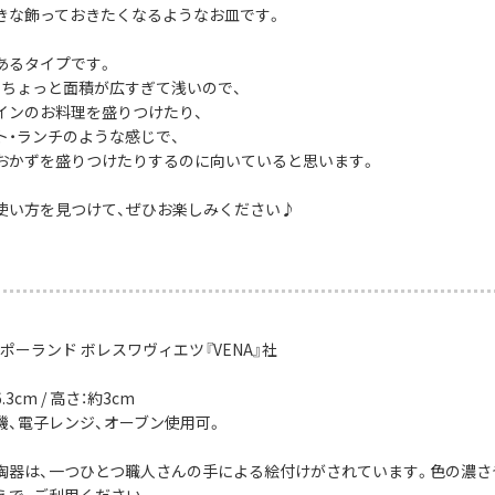
きな飾っておきたくなるようなお皿です。
あるタイプです。
、ちょっと面積が広すぎて浅いので、
インのお料理を盛りつけたり、
ト・ランチのような感じで、
おかずを盛りつけたりするのに向いていると思います。
使い方を見つけて、ぜひお楽しみください♪
ポーランド ボレスワヴィエツ『VENA』社
3cm / 高さ：約3cm
機、電子レンジ、オーブン使用可。
陶器は、一つひとつ職人さんの手による絵付けがされています。色の濃さ