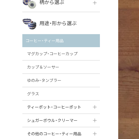
柄から選ぶ
VENA
ボレス
用途・形から選ぶ
ミレナ
VENA
その他のメーカー
コーヒー・ティー用品
ミレナ
マグカップ・コーヒーカップ
カップ＆ソーサー
ゆのみ・タンブラー
グラス
ティーポット・コーヒーポット
ティーポット
シュガーボウル・クリーマー
コーヒーポット
シュガーボウル
その他のコーヒー・ティー用品