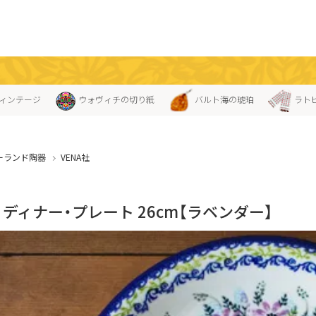
ィンテージ
ウォヴィチの切り紙
バルト海の琥珀
ラト
ーランド陶器
VENA社
A」ディナー・プレート 26cm【ラベンダー】