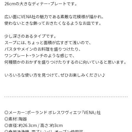
26cmの大きなディナー・プレートです。
広い面にVENA社の魅力である素敵な花模様が描かれ、
使わないときな飾っておきたくなるようなお皿です。
少し深さのあるタイプです。
スープには、ちょっと面積が広すぎて浅いので、
パスタやメインのお料理を盛りつけたり、
ワンプレート・ランチのような感じで、
何種類かのおかずを盛りつけたりするのに向いていると思います。
いろいろな使い方を見つけて、ぜひお楽しみください♪
◎メーカー：ポーランド ボレスワヴィエツ『VENA』社
◎素材：陶器
◎直径：約26.3cm / 高さ：約3cm
◎食器洗浄機、電子レンジ、オーブン使用可。