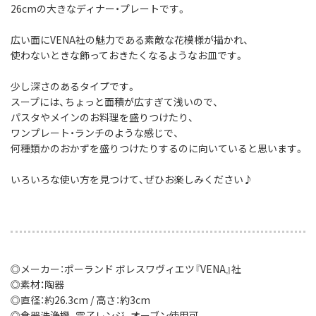
26cmの大きなディナー・プレートです。
広い面にVENA社の魅力である素敵な花模様が描かれ、
使わないときな飾っておきたくなるようなお皿です。
少し深さのあるタイプです。
スープには、ちょっと面積が広すぎて浅いので、
パスタやメインのお料理を盛りつけたり、
ワンプレート・ランチのような感じで、
何種類かのおかずを盛りつけたりするのに向いていると思います。
いろいろな使い方を見つけて、ぜひお楽しみください♪
◎メーカー：ポーランド ボレスワヴィエツ『VENA』社
◎素材：陶器
◎直径：約26.3cm / 高さ：約3cm
◎食器洗浄機、電子レンジ、オーブン使用可。