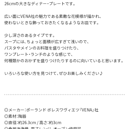
26cmの大きなディナー・プレートです。
広い面にVENA社の魅力である素敵な花模様が描かれ、
使わないときな飾っておきたくなるようなお皿です。
少し深さのあるタイプです。
スープには、ちょっと面積が広すぎて浅いので、
パスタやメインのお料理を盛りつけたり、
ワンプレート・ランチのような感じで、
何種類かのおかずを盛りつけたりするのに向いていると思います。
いろいろな使い方を見つけて、ぜひお楽しみください♪
◎メーカー：ポーランド ボレスワヴィエツ『VENA』社
◎素材：陶器
◎直径：約26.3cm / 高さ：約3cm
◎食器洗浄機、電子レンジ、オーブン使用可。