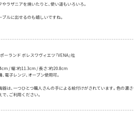
フやラザニアを焼いたりと、使い道もいろいろ。
ーブルに出せるのも嬉しいですね。
ポーランド ボレスワヴィエツ『VENA』社
cm / 幅：約11.3cm / 長さ：約20.8cm
機、電子レンジ、オーブン使用可。
陶器は、一つひとつ職人さんの手による絵付けがされています。色の濃さ
えで、ご利用ください。