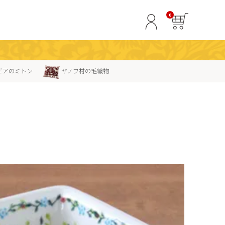
0
ビアのミトン
ヤノフ村の毛織物