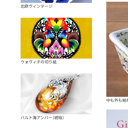
皿
アロマポット
北欧ヴィンテージ
ストレーナーボウル（水切り）
すべて見る
キャンドルインテリア
すべて見る
バスケット
装飾用タイル・プレート
ミニチュア
天使さま
ウォヴィチの切り紙
置物
カードスタンド
マグネット
中も外も絵
すべて見る
バルト海アンバー（琥珀）