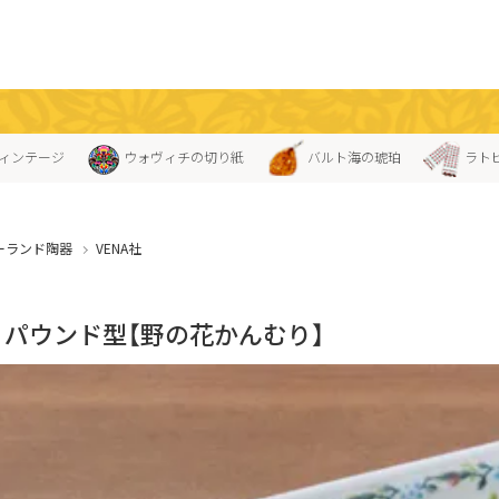
ィンテージ
ウォヴィチの切り紙
バルト海の琥珀
ラト
ーランド陶器
VENA社
A」パウンド型【野の花かんむり】