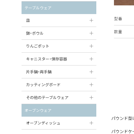
セット（ポット+カップ＆ソーサー）
クリーマー
ポットウォーマー
テーブルウェア
すべて見る
すべて見る
型番
ピッチャー
皿
コーヒードリッパー
数量
大皿（24cm〜）
鉢・ボウル
ティーバッグトレイ
中皿（18〜24cm）
大鉢（21cm〜）
りんごポット
すべて見る
小皿（13〜18cm）
中鉢（16〜21cm）
りんごポット
キャニスター・保存容器
豆皿（〜13cm）
小鉢（8〜16cm）
りんごポット小
キャニスター
片手鍋・両手鍋
丸皿
豆鉢（〜8cm）
すべて見る
つぼ
ソースパン（片手鍋）
カッティングボード
スープ皿
丸鉢・どんぶり・ボウル
はちみつポット
スープチュリーン
角型カッティングボード
その他のテーブルウェア
スクエア（角型）プレート
茶碗
パンプキンポット
キャセロール
丸型カッティングボード
調味料入れ
オーブンウェア
オーバルプレート
ウェイブボウル・スカラップ
ガーリックポット
パウンド型
すべて見る
すべて見る
グレイヴィーボート
オーブンディッシュ
ダルマプレート
角鉢
オニオンキャニスター
パウンドケ
エッグカップ