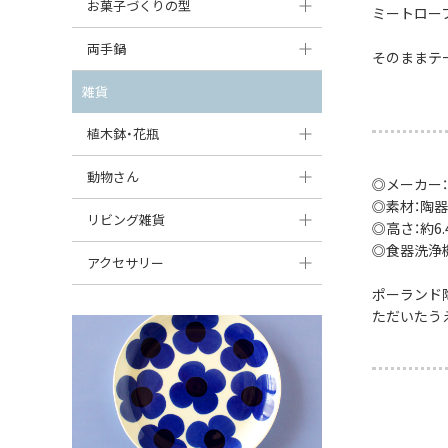
大型（24cm〜）
お菓子づくりの型
たまご型プレート
ミートロー
オーバルボウル
ガーリックキャニスター
アイスクリームカップ
中型（18〜24cm）
パウンド型
両手鍋
ハート型プレート
ハートボウル
そのままテ
チーズレディ
ケーキスタンド
お一人用・小型（〜18cm）
マフィン型
変形プレート
チュリーン
雑貨
葉っぱ型ボウル
チーズケース
カトラリー
ラウンドオーブンディッシュ（丸型）
すべて見る
分割ディッシュ
キャセロール
植木鉢・花瓶
りんご型ボウル
バターディッシュ
はしおき・カトラリーレスト
スクエアオーブンディッシュ
すべて見る
すべて見る
いちご型ボウル
植木鉢
動物さん
六角形ポット
◎メーカー：
すべて見る
オーバルオーブンディッシュ
◎素材：陶器
星型ボウル
花瓶
フィギュア・置物
リビング雑貨
ボトル
◎高さ：約6.4
すべて見る
◎食器洗浄
舟型ボウル
すべて見る
貯金箱
すべて見る
スツール
アクセサリー
スープカップ
ポーランド
小物入れ
時計
ビーズ
ただいたう
そば猪口・フリーカップ
花器
バス・洗面用品
ペンダントトップ
ココット
オーナメント
家具小物
すべて見る
薬味入れ
クリーマー
小物入れ
ミキシングボウル