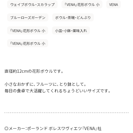
ウェイブボウル・スカラップ
「VENA」花形ボウル 小
VENA
ブルーローズガーデン
ボウル・茶碗・どんぶり
「VENA」花形ボウル 小
小皿・小鉢・薬味入れ
「VENA」花形ボウル 小
直径約12cmの花形ボウルです。
小さなおかずに、フルーツに、とり鉢として。
毎日の食卓で大活躍してくれるちょうどいいサイズです。
◎メーカー：ポーランド ボレスワヴィエツ『VENA』社