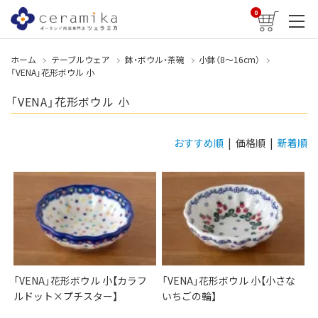
0
ホーム
テーブルウェア
鉢・ボウル・茶碗
小鉢（8〜16cm）
「VENA」花形ボウル 小
「VENA」花形ボウル 小
おすすめ順
| 価格順 |
新着順
「VENA」花形ボウル 小【カラフ
「VENA」花形ボウル 小【小さな
ルドット×プチスター】
いちごの輪】