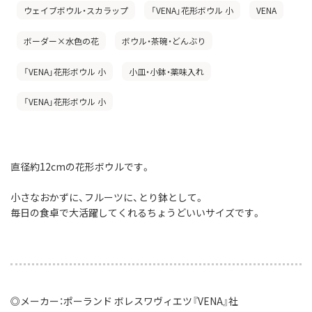
ウェイブボウル・スカラップ
「VENA」花形ボウル 小
VENA
ボーダー×水色の花
ボウル・茶碗・どんぶり
「VENA」花形ボウル 小
小皿・小鉢・薬味入れ
「VENA」花形ボウル 小
直径約12cmの花形ボウルです。
小さなおかずに、フルーツに、とり鉢として。
毎日の食卓で大活躍してくれるちょうどいいサイズです。
◎メーカー：ポーランド ボレスワヴィエツ『VENA』社