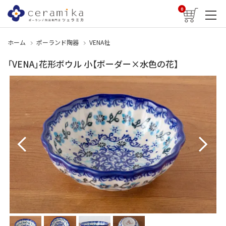
0
ホーム
ポーランド陶器
VENA社
「VENA」花形ボウル 小【ボーダー×水色の花】