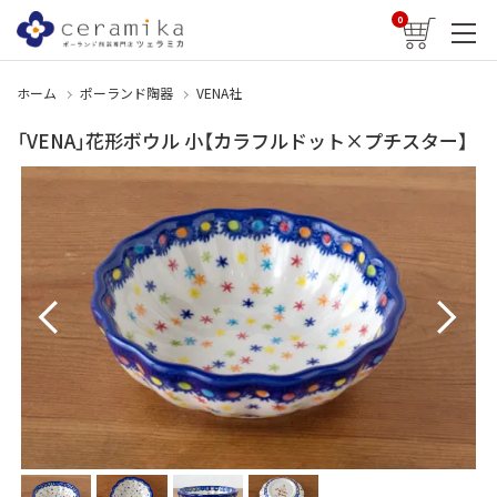
0
ホーム
ポーランド陶器
VENA社
「VENA」花形ボウル 小【カラフルドット×プチスター】