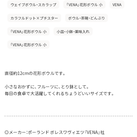
ウェイブボウル・スカラップ
「VENA」花形ボウル 小
VENA
カラフルドット×プチスター
ボウル・茶碗・どんぶり
「VENA」花形ボウル 小
小皿・小鉢・薬味入れ
「VENA」花形ボウル 小
直径約12cmの花形ボウルです。
小さなおかずに、フルーツに、とり鉢として。
毎日の食卓で大活躍してくれるちょうどいいサイズです。
◎メーカー：ポーランド ボレスワヴィエツ『VENA』社