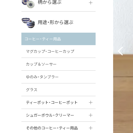
柄から選ぶ
VENA
ボレス
用途・形から選ぶ
ミレナ
VENA
その他のメーカー
コーヒー・ティー用品
ミレナ
マグカップ・コーヒーカップ
カップ＆ソーサー
ゆのみ・タンブラー
グラス
ティーポット・コーヒーポット
ティーポット
シュガーボウル・クリーマー
コーヒーポット
シュガーボウル
その他のコーヒー・ティー用品