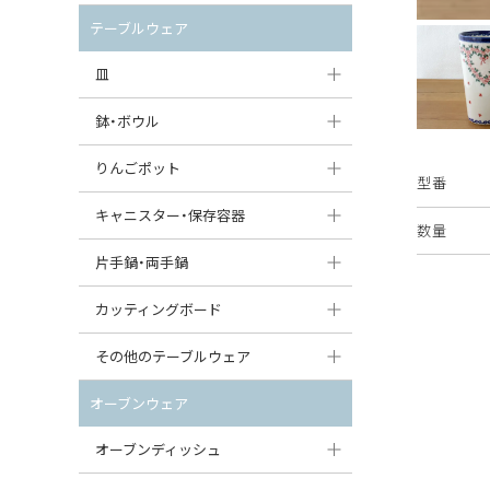
セット（ポット+カップ＆ソーサー）
クリーマー
ポットウォーマー
テーブルウェア
すべて見る
すべて見る
ピッチャー
皿
コーヒードリッパー
大皿（24cm〜）
鉢・ボウル
ティーバッグトレイ
中皿（18〜24cm）
大鉢（21cm〜）
りんごポット
型番
すべて見る
小皿（13〜18cm）
中鉢（16〜21cm）
りんごポット
キャニスター・保存容器
数量
豆皿（〜13cm）
小鉢（8〜16cm）
りんごポット小
キャニスター
片手鍋・両手鍋
丸皿
豆鉢（〜8cm）
すべて見る
つぼ
ソースパン（片手鍋）
カッティングボード
スープ皿
丸鉢・どんぶり・ボウル
はちみつポット
スープチュリーン
角型カッティングボード
その他のテーブルウェア
スクエア（角型）プレート
茶碗
パンプキンポット
キャセロール
丸型カッティングボード
調味料入れ
オーブンウェア
オーバルプレート
ウェイブボウル・スカラップ
ガーリックポット
すべて見る
すべて見る
グレイヴィーボート
オーブンディッシュ
ダルマプレート
角鉢
オニオンキャニスター
エッグカップ