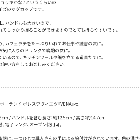
ジョッキかな？というくらいの
イズのマグカップです。
4L。ハンドルも大きいので、
れてしっかり握ることができますのでとても持ちやすいです。
り、カフェラテをたっぷりいれてお仕事や読書の友に。
お気に入りのドリンクで晩酌の友に。
ているので、キッチンツールや箸を立てる道具たてに。
の使い方をしてお楽しみください。
ポーランド ボレスワヴィエツ『VENA』社
8cm / ハンドルを含む長さ：約12.5cm / 高さ：約14.7cm
機、電子レンジ、オーブン使用可。
陶器は、一つひとつ職人さんの手による絵付けがされています。色の濃さ