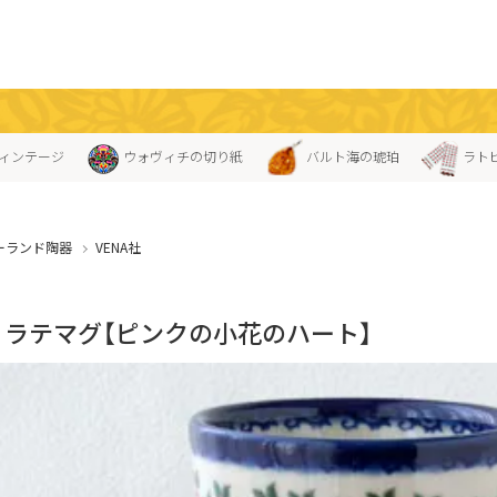
ィンテージ
ウォヴィチの切り紙
バルト海の琥珀
ラト
ーランド陶器
VENA社
A」ラテマグ【ピンクの小花のハート】