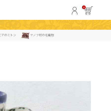
0
ビアのミトン
ヤノフ村の毛織物