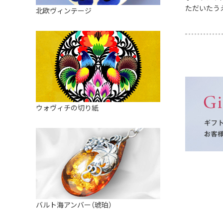
皿
アロマポット
ただいたう
北欧ヴィンテージ
ストレーナーボウル（水切り）
すべて見る
キャンドルインテリア
すべて見る
バスケット
装飾用タイル・プレート
ミニチュア
天使さま
ウォヴィチの切り紙
置物
カードスタンド
マグネット
すべて見る
バルト海アンバー（琥珀）