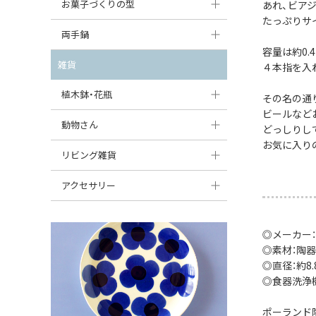
大型（24cm〜）
お菓子づくりの型
あれ、ビア
たまご型プレート
オーバルボウル
ガーリックキャニスター
たっぷりサ
アイスクリームカップ
中型（18〜24cm）
パウンド型
両手鍋
ハート型プレート
ハートボウル
チーズレディ
容量は約0.
ケーキスタンド
お一人用・小型（〜18cm）
マフィン型
変形プレート
チュリーン
雑貨
葉っぱ型ボウル
４本指を入
チーズケース
カトラリー
ラウンドオーブンディッシュ（丸型）
すべて見る
分割ディッシュ
キャセロール
植木鉢・花瓶
りんご型ボウル
その名の通
バターディッシュ
はしおき・カトラリーレスト
スクエアオーブンディッシュ
ビールなど
すべて見る
すべて見る
いちご型ボウル
植木鉢
動物さん
六角形ポット
どっしりし
すべて見る
オーバルオーブンディッシュ
お気に入り
星型ボウル
花瓶
フィギュア・置物
リビング雑貨
ボトル
すべて見る
舟型ボウル
すべて見る
貯金箱
すべて見る
スツール
アクセサリー
スープカップ
小物入れ
時計
ビーズ
そば猪口・フリーカップ
◎メーカー：
花器
バス・洗面用品
ペンダントトップ
◎素材：陶器
ココット
オーナメント
◎直径：約8.
家具小物
すべて見る
◎食器洗浄
薬味入れ
クリーマー
小物入れ
ポーランド
ミキシングボウル