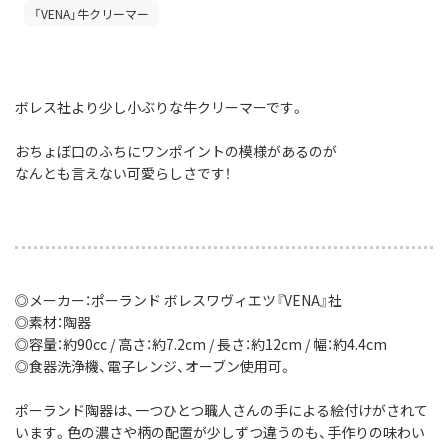
「VENA」牛クリーマー
ボレス社より少し小ぶりな牛クリーマーです。
おちょぼ口のふちにワンポイントの模様があるのが
なんとも言えない可愛らしさです！
◎メーカー：ポーランド ボレスワヴィエツ『VENA』社
◎素材：陶器
◎容量：約90cc / 高さ：約7.2cm / 長さ：約12cm / 幅：約4.4cm
◎食器洗浄機、電子レンジ、オーブン使用可。
ポーランド陶器は、一つひとつ職人さんの手による絵付けがされて
います。色の濃さや柄の配置が少しずつ違うのも、手作りの味わい