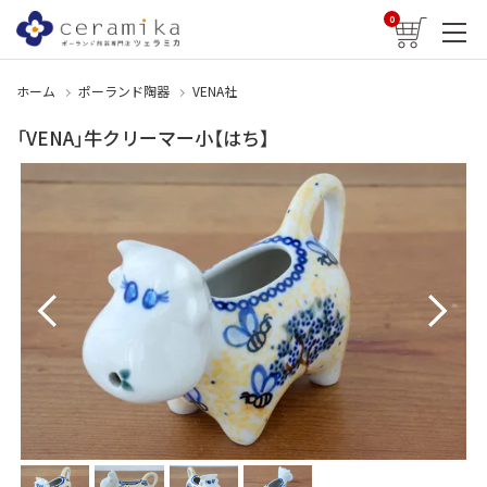
0
ホーム
ポーランド陶器
VENA社
「VENA」牛クリーマー小【はち】