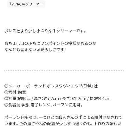
「VENA」牛クリーマー
ボレス社より少し小ぶりな牛クリーマーです。
おちょぼ口のふちにワンポイントの模様があるのが
なんとも言えない可愛らしさです！
◎メーカー：ポーランド ボレスワヴィエツ『VENA』社
◎素材：陶器
◎容量：約90cc / 高さ：約7.2cm / 長さ：約12cm / 幅：約4.4cm
◎食器洗浄機、電子レンジ、オーブン使用可。
ポーランド陶器は、一つひとつ職人さんの手による絵付けがされて
います。色の濃さや柄の配置が少しずつ違うのも、手作りの味わい