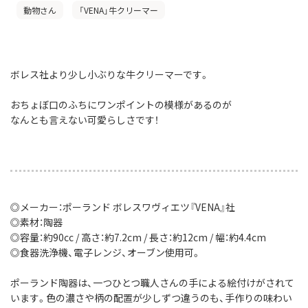
動物さん
「VENA」牛クリーマー
ボレス社より少し小ぶりな牛クリーマーです。
おちょぼ口のふちにワンポイントの模様があるのが
なんとも言えない可愛らしさです！
◎メーカー：ポーランド ボレスワヴィエツ『VENA』社
◎素材：陶器
◎容量：約90cc / 高さ：約7.2cm / 長さ：約12cm / 幅：約4.4cm
◎食器洗浄機、電子レンジ、オーブン使用可。
ポーランド陶器は、一つひとつ職人さんの手による絵付けがされて
います。色の濃さや柄の配置が少しずつ違うのも、手作りの味わい