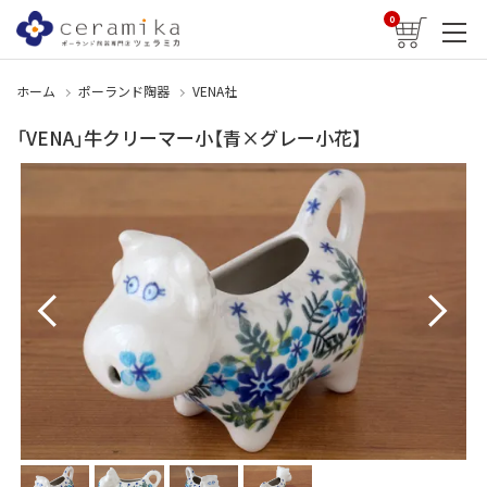
0
ホーム
ポーランド陶器
VENA社
「VENA」牛クリーマー小【青×グレー小花】