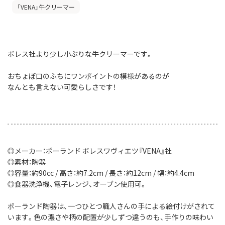
「VENA」牛クリーマー
ボレス社より少し小ぶりな牛クリーマーです。
おちょぼ口のふちにワンポイントの模様があるのが
なんとも言えない可愛らしさです！
◎メーカー：ポーランド ボレスワヴィエツ『VENA』社
◎素材：陶器
◎容量：約90cc / 高さ：約7.2cm / 長さ：約12cm / 幅：約4.4cm
◎食器洗浄機、電子レンジ、オーブン使用可。
ポーランド陶器は、一つひとつ職人さんの手による絵付けがされて
います。色の濃さや柄の配置が少しずつ違うのも、手作りの味わい