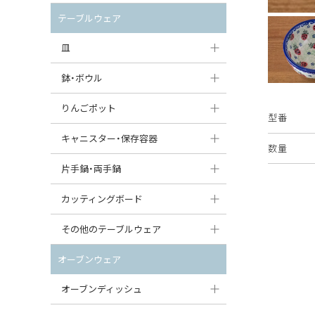
セット（ポット+カップ＆ソーサー）
クリーマー
ポットウォーマー
テーブルウェア
すべて見る
すべて見る
ピッチャー
皿
コーヒードリッパー
大皿（24cm〜）
鉢・ボウル
ティーバッグトレイ
中皿（18〜24cm）
大鉢（21cm〜）
りんごポット
型番
すべて見る
小皿（13〜18cm）
中鉢（16〜21cm）
りんごポット
キャニスター・保存容器
数量
豆皿（〜13cm）
小鉢（8〜16cm）
りんごポット小
キャニスター
片手鍋・両手鍋
丸皿
豆鉢（〜8cm）
すべて見る
つぼ
ソースパン（片手鍋）
カッティングボード
スープ皿
丸鉢・どんぶり・ボウル
はちみつポット
スープチュリーン
角型カッティングボード
その他のテーブルウェア
スクエア（角型）プレート
茶碗
パンプキンポット
キャセロール
丸型カッティングボード
調味料入れ
オーブンウェア
オーバルプレート
ウェイブボウル・スカラップ
ガーリックポット
すべて見る
すべて見る
グレイヴィーボート
オーブンディッシュ
ダルマプレート
角鉢
オニオンキャニスター
エッグカップ