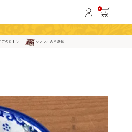
0
ビアのミトン
ヤノフ村の毛織物