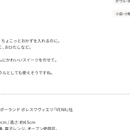
ボウル・
小皿・小
。ちょこっとおかずを入れるのに。
く、おひたしなど。
ムにかわいいスイーツをのせて。
ウルとしても使えそうですね。
ポーランド ボレスワヴィエツ『VENA』社
m / 高さ：約4.5cm
機、電子レンジ、オーブン使用可。