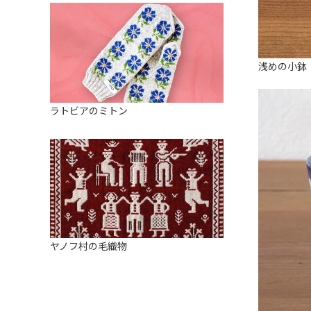
浅めの小鉢
ラトビアのミトン
ヤノフ村の毛織物