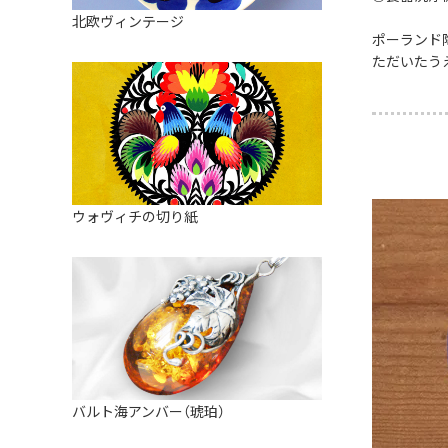
皿
アロマポット
北欧ヴィンテージ
ストレーナーボウル（水切り）
ポーランド
すべて見る
キャンドルインテリア
ただいたう
すべて見る
バスケット
装飾用タイル・プレート
ミニチュア
天使さま
ウォヴィチの切り紙
置物
カードスタンド
マグネット
すべて見る
バルト海アンバー（琥珀）