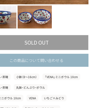
この商品について問い合わせる
ル・茶碗
小鉢（8〜16cm）
「VENA」ミニボウル 10cm
ル・茶碗
丸鉢・どんぶり・ボウル
」ミニボウル 10cm
VENA
いちご×みどり