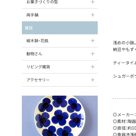
大型（24cm〜）
お菓子づくりの型
たまご型プレート
オーバルボウル
ガーリックキャニスター
アイスクリームカップ
中型（18〜24cm）
パウンド型
両手鍋
ハート型プレート
ハートボウル
チーズレディ
ケーキスタンド
お一人用・小型（〜18cm）
マフィン型
変形プレート
チュリーン
雑貨
葉っぱ型ボウル
チーズケース
カトラリー
ラウンドオーブンディッシュ（丸型）
すべて見る
分割ディッシュ
キャセロール
植木鉢・花瓶
りんご型ボウル
浅めの小鉢
バターディッシュ
はしおき・カトラリーレスト
スクエアオーブンディッシュ
納豆やもず
すべて見る
すべて見る
いちご型ボウル
植木鉢
動物さん
六角形ポット
すべて見る
オーバルオーブンディッシュ
ティータイ
星型ボウル
花瓶
フィギュア・置物
リビング雑貨
ボトル
すべて見る
シュガーボ
舟型ボウル
すべて見る
貯金箱
すべて見る
スツール
アクセサリー
スープカップ
小物入れ
時計
ビーズ
そば猪口・フリーカップ
花器
バス・洗面用品
ペンダントトップ
ココット
オーナメント
◎メーカー：
家具小物
すべて見る
◎素材：陶器
薬味入れ
クリーマー
小物入れ
◎直径：約10c
◎食器洗浄
ミキシングボウル