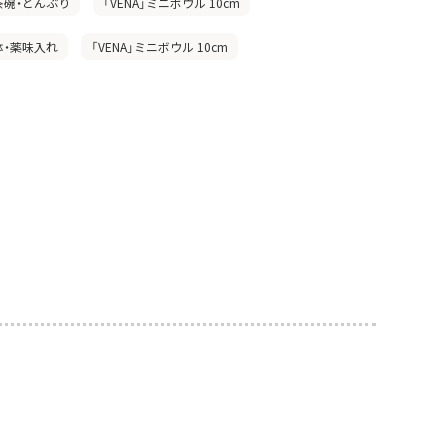
茶碗・どんぶり
「VENA」ミニボウル 10cm
鉢・薬味入れ
「VENA」ミニボウル 10cm