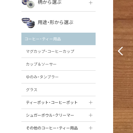
柄から選ぶ
VENA
ボレス
用途・形から選ぶ
ミレナ
VENA
その他のメーカー
コーヒー・ティー用品
ミレナ
マグカップ・コーヒーカップ
カップ＆ソーサー
ゆのみ・タンブラー
グラス
ティーポット・コーヒーポット
ティーポット
シュガーボウル・クリーマー
コーヒーポット
シュガーボウル
その他のコーヒー・ティー用品