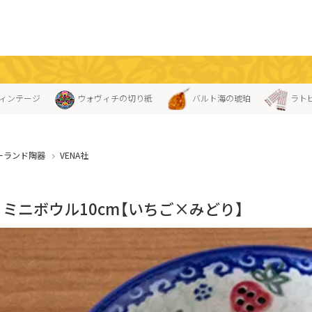
ィンテージ
ウォヴィチの切り紙
バルト海の琥珀
ラト
ーランド陶器
VENA社
A」ミニボウル10cm【いちご×みどり】