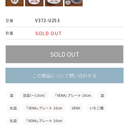
V372-U253
型番
SOLD OUT
数量
この商品について問い合わせる
皿
豆皿（〜13cm）
「VENA」プレート 10cm
皿
丸皿
「VENA」プレート 10cm
VENA
いちご畑
丸皿
「VENA」プレート 10cm