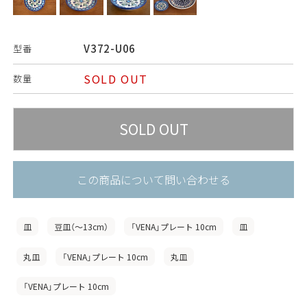
V372-U06
型番
SOLD OUT
数量
この商品について問い合わせる
皿
豆皿（〜13cm）
「VENA」プレート 10cm
皿
丸皿
「VENA」プレート 10cm
丸皿
「VENA」プレート 10cm