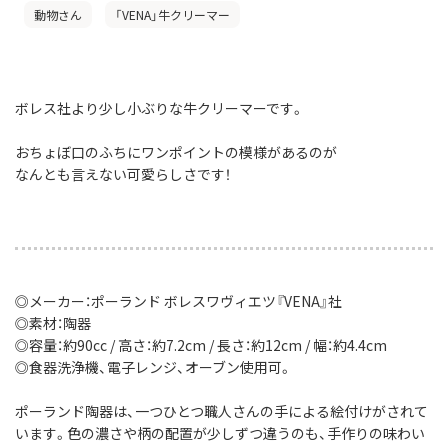
動物さん
「VENA」牛クリーマー
ボレス社より少し小ぶりな牛クリーマーです。
おちょぼ口のふちにワンポイントの模様があるのが
なんとも言えない可愛らしさです！
◎メーカー：ポーランド ボレスワヴィエツ『VENA』社
◎素材：陶器
◎容量：約90cc / 高さ：約7.2cm / 長さ：約12cm / 幅：約4.4cm
◎食器洗浄機、電子レンジ、オーブン使用可。
ポーランド陶器は、一つひとつ職人さんの手による絵付けがされて
います。色の濃さや柄の配置が少しずつ違うのも、手作りの味わい