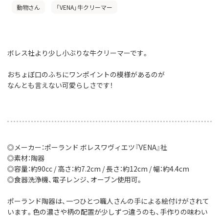
動物さん
「VENA」牛クリーマー
ボレス社より少し小ぶりな牛クリーマーです。
おちょぼ口のふちにワンポイントの模様があるのが
なんとも言えない可愛らしさです！
◎メーカー：ポーランド ボレスワヴィエツ『VENA』社
◎素材：陶器
◎容量：約90cc / 高さ：約7.2cm / 長さ：約12cm / 幅：約4.4cm
◎食器洗浄機、電子レンジ、オーブン使用可。
ポーランド陶器は、一つひとつ職人さんの手による絵付けがされて
います。色の濃さや柄の配置が少しずつ違うのも、手作りの味わい