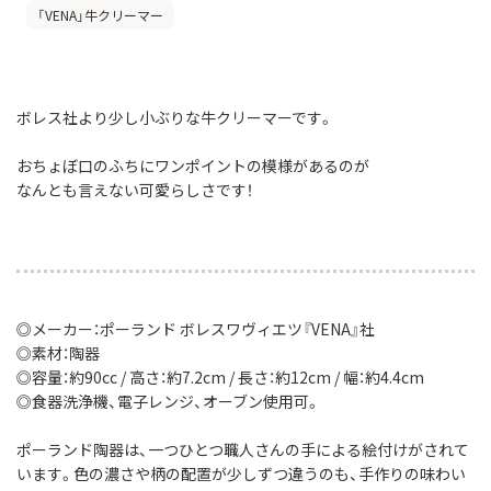
「VENA」牛クリーマー
ボレス社より少し小ぶりな牛クリーマーです。
おちょぼ口のふちにワンポイントの模様があるのが
なんとも言えない可愛らしさです！
◎メーカー：ポーランド ボレスワヴィエツ『VENA』社
◎素材：陶器
◎容量：約90cc / 高さ：約7.2cm / 長さ：約12cm / 幅：約4.4cm
◎食器洗浄機、電子レンジ、オーブン使用可。
ポーランド陶器は、一つひとつ職人さんの手による絵付けがされて
います。色の濃さや柄の配置が少しずつ違うのも、手作りの味わい