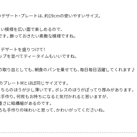
社のデザート・プレートは、約19cmの使いやすいサイズ。
しい模様を広い面で楽しめるので、
です。飾っておきたい素敵な模様ですね。
、デザートを盛りつけて！
ップを並べてティータイムもいいですね。
の取り皿としても、朝食のパンを乗せても、毎日毎日活躍してくれます♪
社のプレートMとほぼ同じサイズです。
こちらのほうが少し薄いです。ボレスのほうがぽってり厚みがあります。
は手作り。何枚もお持ちになると気付かれると思いますが、
重さに結構幅があるのです。
ろも手作りの味わいと思って、かわいがってくださいね。