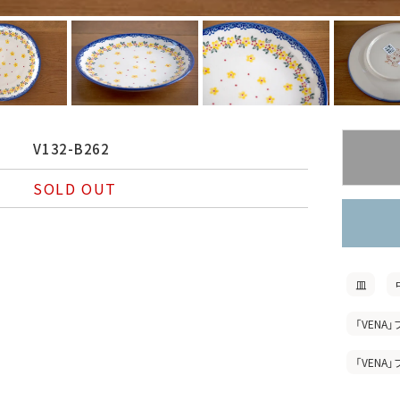
V132-B262
SOLD OUT
皿
「VENA」
「VENA」