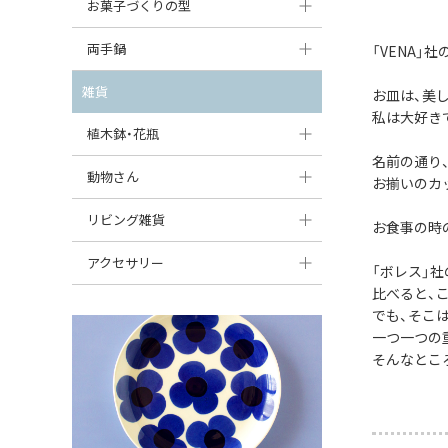
大型（24cm〜）
お菓子づくりの型
たまご型プレート
オーバルボウル
ガーリックキャニスター
アイスクリームカップ
中型（18〜24cm）
パウンド型
両手鍋
「VENA」
ハート型プレート
ハートボウル
チーズレディ
ケーキスタンド
お一人用・小型（〜18cm）
マフィン型
変形プレート
チュリーン
雑貨
葉っぱ型ボウル
お皿は、美
チーズケース
カトラリー
私は大好き
ラウンドオーブンディッシュ（丸型）
すべて見る
分割ディッシュ
キャセロール
植木鉢・花瓶
りんご型ボウル
バターディッシュ
はしおき・カトラリーレスト
スクエアオーブンディッシュ
名前の通り
すべて見る
すべて見る
いちご型ボウル
植木鉢
動物さん
六角形ポット
お揃いのカ
すべて見る
オーバルオーブンディッシュ
星型ボウル
花瓶
フィギュア・置物
リビング雑貨
ボトル
お食事の時
すべて見る
舟型ボウル
すべて見る
貯金箱
すべて見る
スツール
アクセサリー
「ボレス」
スープカップ
比べると、
小物入れ
時計
ビーズ
でも、そこ
そば猪口・フリーカップ
花器
一つ一つの
バス・洗面用品
ペンダントトップ
そんなとこ
ココット
オーナメント
家具小物
すべて見る
薬味入れ
クリーマー
小物入れ
ミキシングボウル