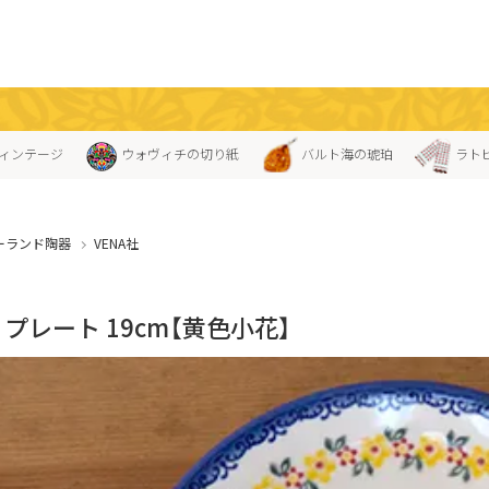
ィンテージ
ウォヴィチの切り紙
バルト海の琥珀
ラト
ーランド陶器
VENA社
A」プレート 19cm【黄色小花】