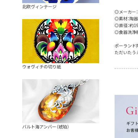
皿
アロマポット
北欧ヴィンテージ
ストレーナーボウル（水切り）
◎メーカー：
すべて見る
キャンドルインテリア
◎素材：陶器
すべて見る
◎直径：約19.
バスケット
◎食器洗浄
装飾用タイル・プレート
ポーランド
ミニチュア
ただいたう
天使さま
ウォヴィチの切り紙
置物
カードスタンド
マグネット
すべて見る
バルト海アンバー（琥珀）