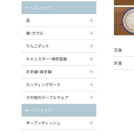
セット（ポット+カップ＆ソーサー）
クリーマー
ポットウォーマー
テーブルウェア
すべて見る
すべて見る
ピッチャー
皿
コーヒードリッパー
大皿（24cm〜）
鉢・ボウル
ティーバッグトレイ
中皿（18〜24cm）
大鉢（21cm〜）
りんごポット
型番
すべて見る
小皿（13〜18cm）
中鉢（16〜21cm）
りんごポット
キャニスター・保存容器
数量
豆皿（〜13cm）
小鉢（8〜16cm）
りんごポット小
キャニスター
片手鍋・両手鍋
丸皿
豆鉢（〜8cm）
すべて見る
つぼ
ソースパン（片手鍋）
カッティングボード
スープ皿
丸鉢・どんぶり・ボウル
はちみつポット
スープチュリーン
角型カッティングボード
その他のテーブルウェア
スクエア（角型）プレート
茶碗
パンプキンポット
キャセロール
丸型カッティングボード
調味料入れ
オーブンウェア
オーバルプレート
ウェイブボウル・スカラップ
ガーリックポット
すべて見る
すべて見る
グレイヴィーボート
オーブンディッシュ
ダルマプレート
角鉢
オニオンキャニスター
エッグカップ