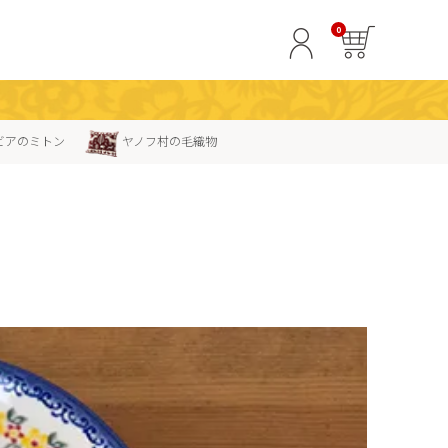
0
ビアのミトン
ヤノフ村の毛織物