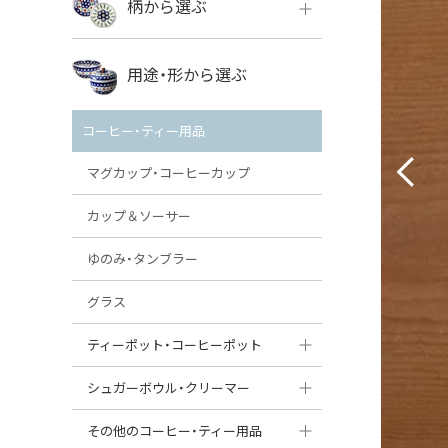
柄から選ぶ
VENA
ボレス
用途・形から選ぶ
ミレナ
VENA
その他のメーカー
コーヒー・ティー用品
ミレナ
マグカップ・コーヒーカップ
カップ＆ソーサー
ゆのみ・タンブラー
グラス
ティーポット・コーヒーポット
ティーポット
シュガーボウル・クリーマー
コーヒーポット
シュガーボウル
その他のコーヒー・ティー用品