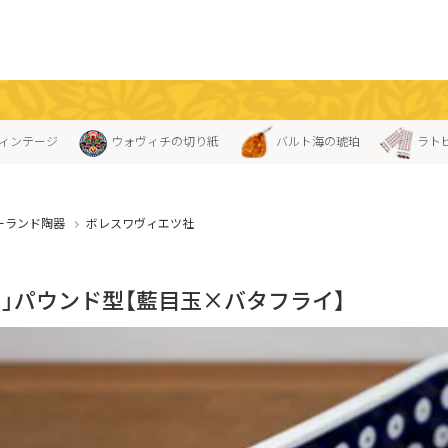
ィンテージ
ウォヴィチの切り紙
バルト海の琥珀
ラト
ーランド陶器
ボレスワヴィエツ社
ス」パウンド型【藍目玉×バタフライ】